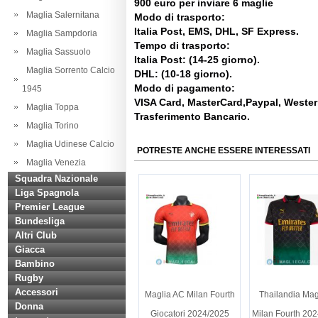
900 euro per inviare 6 maglie
Maglia Salernitana
Modo di trasporto:
Italia Post, EMS, DHL, SF Express.
Maglia Sampdoria
Tempo di trasporto:
Maglia Sassuolo
Italia Post: (14-25 giorno).
Maglia Sorrento Calcio
DHL: (10-18 giorno).
Modo di pagamento:
1945
VISA Card, MasterCard,Paypal, Weste
Maglia Toppa
Trasferimento Bancario.
Maglia Torino
Maglia Udinese Calcio
POTRESTE ANCHE ESSERE INTERESSATI
Maglia Venezia
Squadra Nazionale
Liga Spagnola
Premier League
Bundesliga
Altri Club
Giacca
Bambino
Rugby
Accessori
Maglia AC Milan Fourth
Thailandia Mag
Donna
Giocatori 2024/2025
Milan Fourth 202