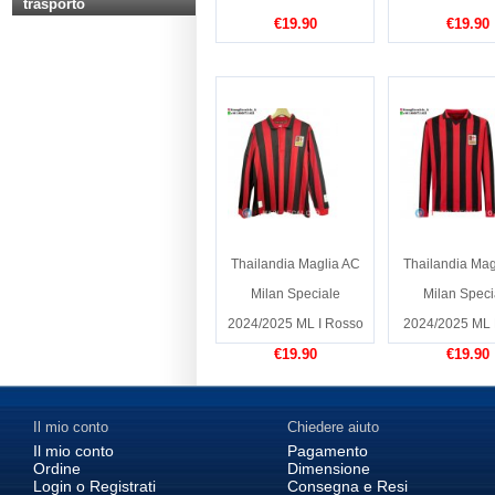
trasporto
€19.90
€19.90
Thailandia Maglia AC
Thailandia Mag
Milan Speciale
Milan Speci
2024/2025 ML I Rosso
2024/2025 ML
€19.90
€19.90
Il mio conto
Chiedere aiuto
Il mio conto
Pagamento
Ordine
Dimensione
Login o Registrati
Consegna e Resi