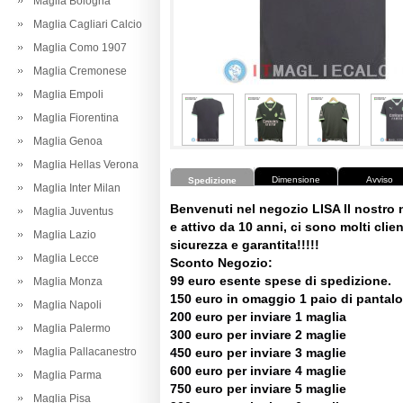
Maglia Bologna
Maglia Cagliari Calcio
Maglia Como 1907
Maglia Cremonese
Maglia Empoli
Maglia Fiorentina
Maglia Genoa
Maglia Hellas Verona
Dimensione
Avviso
Spedizione
Maglia Inter Milan
Benvenuti nel negozio LISA Il nostro
Maglia Juventus
e attivo da 10 anni, ci sono molti client
Maglia Lazio
sicurezza e garantita!!!!!
Maglia Lecce
Sconto Negozio:
99 euro esente spese di spedizione.
Maglia Monza
150 euro in omaggio 1 paio di pantalo
Maglia Napoli
200 euro per inviare 1 maglia
Maglia Palermo
300 euro per inviare 2 maglie
Maglia Pallacanestro
450 euro per inviare 3 maglie
600 euro per inviare 4 maglie
Maglia Parma
750 euro per inviare 5 maglie
Maglia Pisa