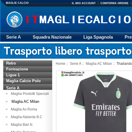
MAGLIE CALCIO
IL MIO ACCOUNT
CONFERMA ORDINE
Serie A
Squadra Nazionale
Liga Spagnola
Pre
Giacca
Rugby
trasporto
Accessori
Retr
Retro
Home
::
Serie A
::
Maglia AC Milan
:: Thailand
Formazione
Ligue 1
Maglia Calcio Polo
Serie A
Maglia Prodotti Speciali
Maglia AC Milan
Maglia As Roma
Maglia Atalanta B.C
Maglia Bari fc