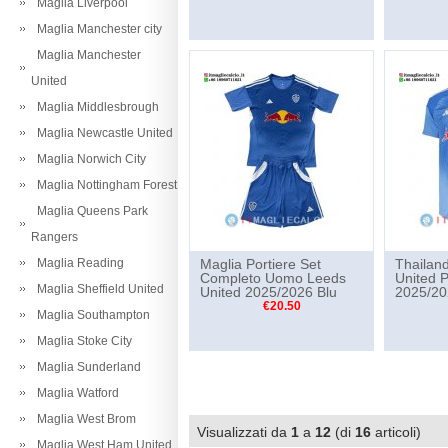
Maglia Liverpool
Maglia Manchester city
Maglia Manchester
United
Maglia Middlesbrough
Maglia Newcastle United
Maglia Norwich City
Maglia Nottingham Forest
Maglia Queens Park
Rangers
Maglia Reading
Maglia Portiere Set
Thailan
Completo Uomo Leeds
United P
Maglia Sheffield United
United 2025/2026 Blu
2025/20
€20.50
Maglia Southampton
Maglia Stoke City
Maglia Sunderland
Maglia Watford
Maglia West Brom
Visualizzati da
1
a
12
(di
16
articoli)
Maglia West Ham United