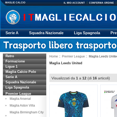
MAGLIE CALCIO
IL MIO ACCOUNT
CONFERMA ORDINE
Serie A
Squadra Nazionale
Liga Spagnola
Pre
Giacca
Rugby
trasporto
Accessori
Retr
Retro
Home
::
Premier League
:: Maglia Leeds Unite
Formazione
Maglia Leeds United
Ligue 1
Maglia Calcio Polo
Serie A
Visualizzati da
1
a
12
(di
16
articoli)
Squadra Nazionale
Liga Spagnola
Premier League
Maglia Arsenal
Maglia Aston Villa
Maglia Birmingham City