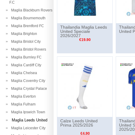
F.C
Maglia Blackburn Rovers
Maglia Bournemouth
Maglia Brentford FC
Thailandia Maglia Leeds
Thailan
United Speciale
United 
Maglia Brighton
2026/2027
€19.90
Maglia Bristol City
Maglia Bristol Rovers
Maglia Burnley FC
Maglia Cardiff City
Maglia Chelsea
Maglia Coventry City
Maglia Crystal Palace
Maglia Everton
Maglia Fulham
Maglia Ipswich Town
Maglia Leeds United
Calze Leeds United
Thailan
Prima 2025/2026
United 
Maglia Leicester City
2025/20
€4.90