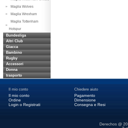
Maglia Wolves
Maglia Wrexham
Maglia Tottenham
Hotspur
Bundesliga
Altri Club
Giacca
Bambino
Rugby
Accessori
Donna
trasporto
Il mio conto
Chiedere aiuto
Il mio conto
Pagamento
Ordine
Dimensione
Login o Registrati
Consegna e Resi
Derechos @ 2