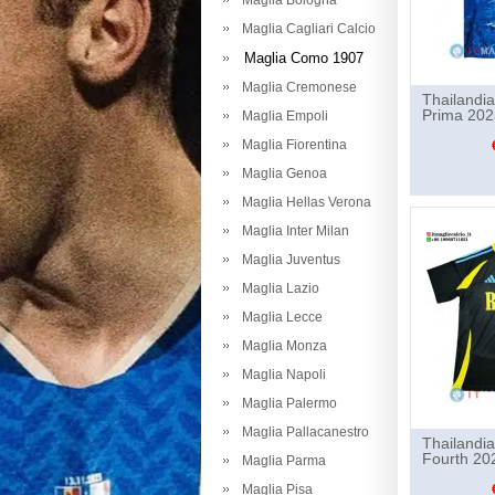
Maglia Bologna
Maglia Cagliari Calcio
Maglia Como 1907
Maglia Cremonese
Thailandi
Prima 202
Maglia Empoli
Maglia Fiorentina
Maglia Genoa
Maglia Hellas Verona
Maglia Inter Milan
Maglia Juventus
Maglia Lazio
Maglia Lecce
Maglia Monza
Maglia Napoli
Maglia Palermo
Maglia Pallacanestro
Thailandi
Fourth 20
Maglia Parma
Maglia Pisa