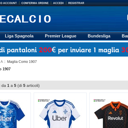
MIO ACCOUNT
CONFERMA ORDINE
ACCEDI
REGISTRAR
Liga Spagnola
Premier League
Bundesliga
Ba
Accessori
Retro
Formazione
Ligue 1
M
 A
:: Maglia Como 1907
o 1907
i da
1
a
5
(di
5
articoli)