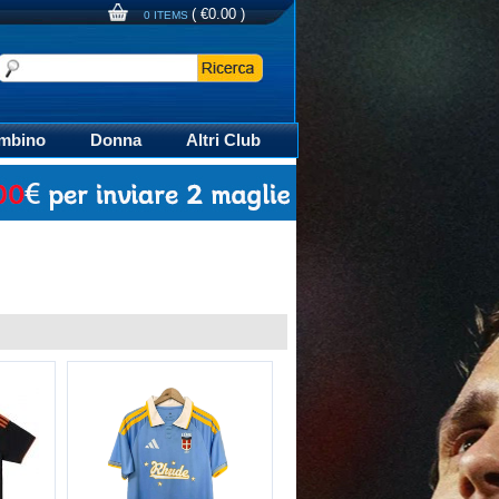
(
€0.00
)
0 ITEMS
mbino
Donna
Altri Club
aglia Calcio Polo