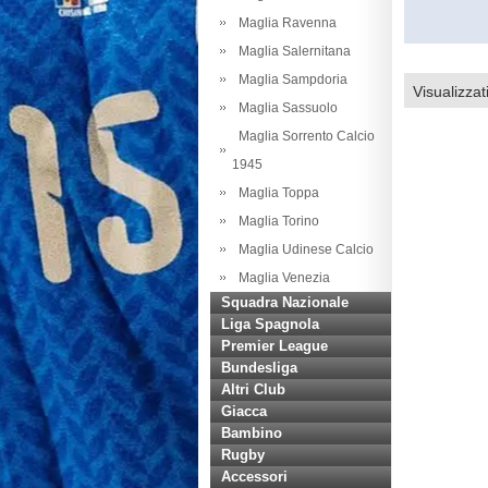
Maglia Ravenna
Maglia Salernitana
Maglia Sampdoria
Visualizzat
Maglia Sassuolo
Maglia Sorrento Calcio
1945
Maglia Toppa
Maglia Torino
Maglia Udinese Calcio
Maglia Venezia
Squadra Nazionale
Liga Spagnola
Premier League
Bundesliga
Altri Club
Giacca
Bambino
Rugby
Accessori