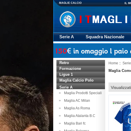
MAGLIE CALCIO
IL 
Serie A
Squadra Nazionale
Giacca
Rugby
trasporto
Retro
Home
::
Serie
Formazione
Maglia Com
Ligue 1
Maglia Calcio Polo
Serie A
Visualizzat
Maglia Prodotti Speciali
Maglia AC Milan
Maglia As Roma
Maglia Atalanta B.C
Maglia Bari fc