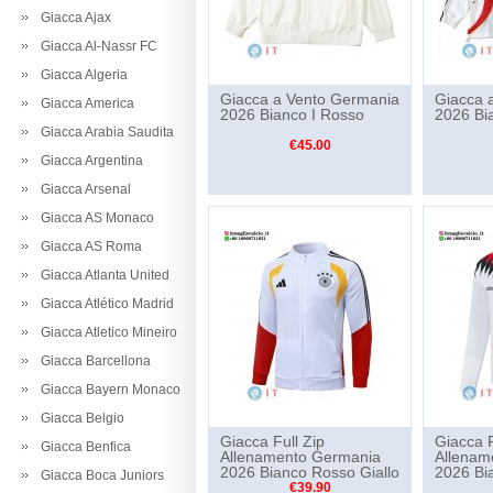
Giacca Ajax
Giacca Al-Nassr FC
Giacca Algeria
Giacca a Vento Germania
Giacca 
Giacca America
2026 Bianco I Rosso
2026 Bi
Giacca Arabia Saudita
€45.00
Giacca Argentina
Giacca Arsenal
Giacca AS Monaco
Giacca AS Roma
Giacca Atlanta United
Giacca Atlético Madrid
Giacca Atletico Mineiro
Giacca Barcellona
Giacca Bayern Monaco
Giacca Belgio
Giacca Full Zip
Giacca F
Giacca Benfica
Allenamento Germania
Allenam
2026 Bianco Rosso Giallo
2026 Bi
Giacca Boca Juniors
€39.90