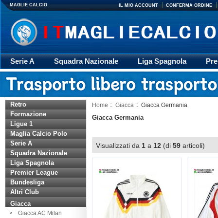
MAGLIE CALCIO
IL MIO ACCOUNT
CONFERMA ORDINE
Serie A
Squadra Nazionale
Liga Spagnola
Pre
Giacca
Rugby
trasporto
Accessori
Retr
Retro
Home
::
Giacca
:: Giacca Germania
Formazione
Giacca Germania
Ligue 1
Maglia Calcio Polo
Serie A
Visualizzati da
1
a
12
(di
59
articoli)
Squadra Nazionale
Liga Spagnola
Premier League
Bundesliga
Altri Club
Giacca
Giacca AC Milan