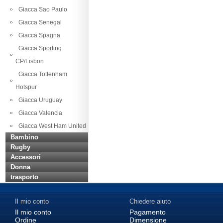
Giacca Sao Paulo
Giacca Senegal
Giacca Spagna
Giacca Sporting
CP/Lisbon
Giacca Tottenham
Hotspur
Giacca Uruguay
Giacca Valencia
Giacca West Ham United
Bambino
Rugby
Accessori
Donna
trasporto
Il mio conto
Chiedere aiuto
Il mio conto
Pagamento
Ordine
Dimensione