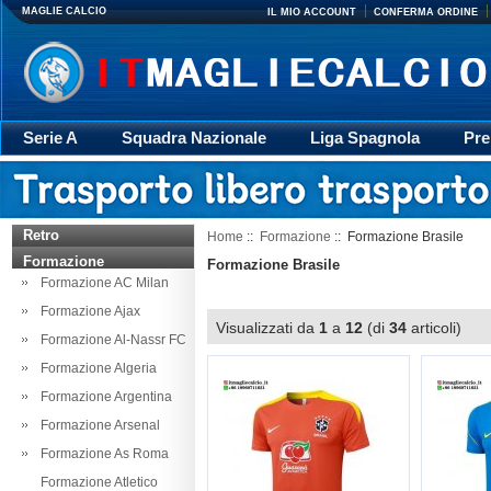
MAGLIE CALCIO
IL MIO ACCOUNT
CONFERMA ORDINE
Serie A
Squadra Nazionale
Liga Spagnola
Pre
Giacca
Rugby
trasporto
Accessori
Retr
Retro
Home
::
Formazione
:: Formazione Brasile
Formazione
Formazione Brasile
Formazione AC Milan
Formazione Ajax
Visualizzati da
1
a
12
(di
34
articoli)
Formazione Al-Nassr FC
Formazione Algeria
Formazione Argentina
Formazione Arsenal
Formazione As Roma
Formazione Atletico