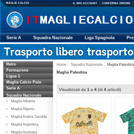
MAGLIE CALCIO
IL MIO ACCOUNT
CONFERMA ORDINE
Serie A
Squadra Nazionale
Liga Spagnola
Pre
Giacca
Rugby
trasporto
Accessori
Retr
Retro
Home
::
Squadra Nazionale
:: Maglia Palestin
Formazione
Maglia Palestina
Ligue 1
Maglia Calcio Polo
Serie A
Visualizzati da
1
a
4
(di
4
articoli)
Squadra Nazionale
Maglia Albania
Maglia Algeria
Maglia Arabia Saudita
Maglia Argentina
Maglia Australia