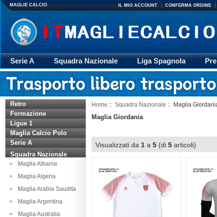
MAGLIE CALCIO
IL MIO ACCOUNT
CONFERMA ORDINE
Serie A
Squadra Nazionale
Liga Spagnola
Pre
Giacca
Rugby
trasporto
Accessori
Retr
Retro
Home
::
Squadra Nazionale
:: Maglia Giordani
Formazione
Maglia Giordania
Ligue 1
Maglia Calcio Polo
Serie A
Visualizzati da
1
a
5
(di
5
articoli)
Squadra Nazionale
Maglia Albania
Maglia Algeria
Maglia Arabia Saudita
Maglia Argentina
Maglia Australia