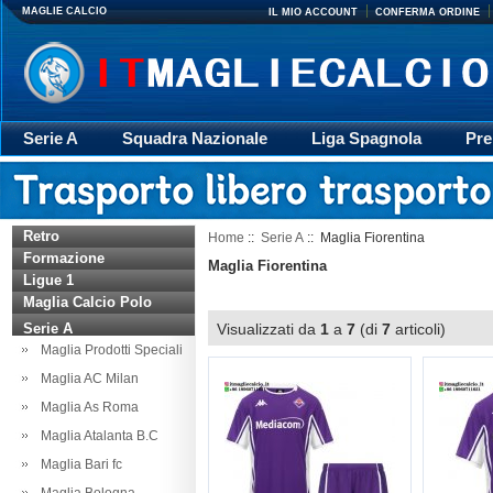
MAGLIE CALCIO
IL MIO ACCOUNT
CONFERMA ORDINE
Serie A
Squadra Nazionale
Liga Spagnola
Pre
Giacca
Rugby
trasporto
Accessori
Retr
Retro
Home
::
Serie A
:: Maglia Fiorentina
Formazione
Maglia Fiorentina
Ligue 1
Maglia Calcio Polo
Serie A
Visualizzati da
1
a
7
(di
7
articoli)
Maglia Prodotti Speciali
Maglia AC Milan
Maglia As Roma
Maglia Atalanta B.C
Maglia Bari fc