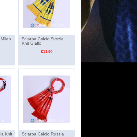
 Milan
Sciarpa Calcio Svezia
Knit Giallo
€11.90
ia Knit
Sciarpa Calcio Russia