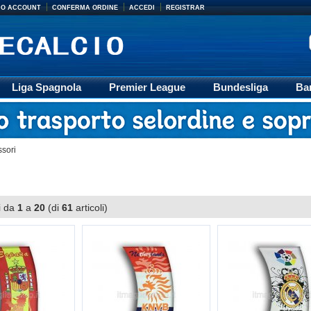
MIO ACCOUNT
CONFERMA ORDINE
ACCEDI
REGISTRAR
Liga Spagnola
Premier League
Bundesliga
Ba
Accessori
Retro
Formazione
Ligue 1
M
ssori
i da
1
a
20
(di
61
articoli)