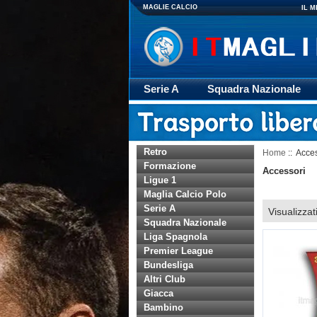
MAGLIE CALCIO
IL 
Serie A
Squadra Nazionale
Giacca
Rugby
trasporto
Retro
Home
:: Acce
Formazione
Accessori
Ligue 1
Maglia Calcio Polo
Serie A
Visualizzat
Squadra Nazionale
Liga Spagnola
Premier League
Bundesliga
Altri Club
Giacca
Bambino