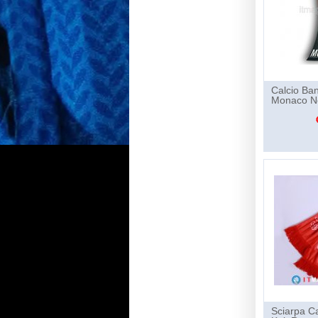
Calcio Ba
Monaco N
Sciarpa Ca