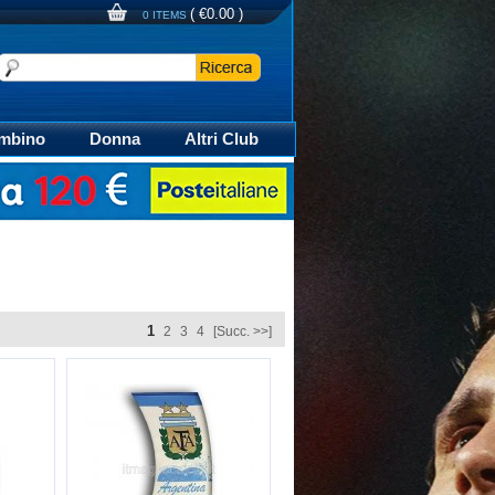
(
€0.00
)
0 ITEMS
mbino
Donna
Altri Club
aglia Calcio Polo
1
2
3
4
[Succ. >>]