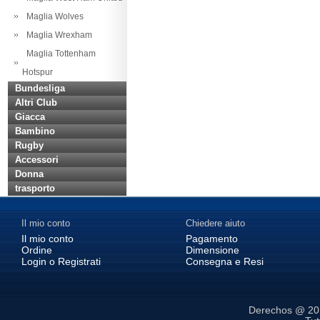
Maglia Wolves
Maglia Wrexham
Maglia Tottenham
Hotspur
Bundesliga
Altri Club
Giacca
Bambino
Rugby
Accessori
Donna
trasporto
Il mio conto
Chiedere aiuto
Il mio conto
Pagamento
Ordine
Dimensione
Login o Registrati
Consegna e Resi
Derechos @ 2