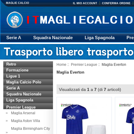
MAGLIE CALCIO
IL MIO ACCOUNT
CONFERMA ORDINE
Serie A
Squadra Nazionale
Liga Spagnola
Pre
Giacca
Rugby
trasporto
Accessori
Retr
Retro
Home
::
Premier League
:: Maglia Everton
Formazione
Maglia Everton
Ligue 1
Maglia Calcio Polo
Serie A
Visualizzati da
1
a
7
(di
7
articoli)
Squadra Nazionale
Liga Spagnola
Premier League
Maglia Arsenal
Maglia Aston Villa
Maglia Birmingham City