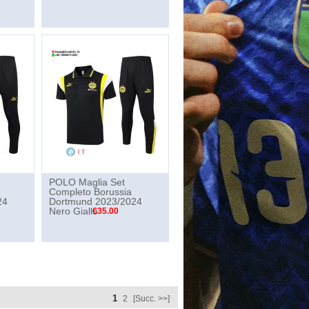
POLO Maglia Set
Completo Borussia
24
Dortmund 2023/2024
Nero Giallo
€35.00
1
2
[Succ. >>]