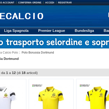
MIO ACCOUNT
CONFERMA ORDINE
ACCEDI
REGISTRAR
Liga Spagnola
Premier League
Bundesliga
Ba
Accessori
Retro
Formazione
Ligue 1
M
a Calcio Polo
:: Polo Borussia Dortmund
ia Dortmund
i da
1
a
12
(di
18
articoli)