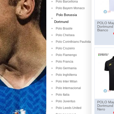
Polo Barcellona
Polo Bayern Monaco
Polo Borussia
Dortmund
POLO Magl
Dortmund
Polo Brasile
Bianco
Polo Chelsea
Polo Corinthians Paulista
Polo Cruzeiro
Polo Flamengo
Polo Francia
Polo Germania
Polo Inghilterra
Polo Inter Milan
Polo Internacional
Polo Italia
Polo Juventus
POLO Magl
Dortmund
Polo Leeds United
Nero