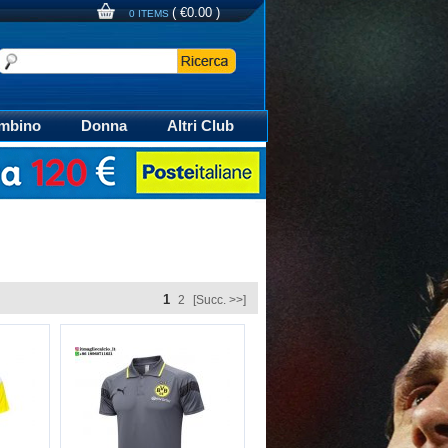
(
€0.00
)
0 ITEMS
mbino
Donna
Altri Club
aglia Calcio Polo
1
2
[Succ. >>]