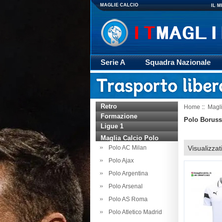
MAGLIE CALCIO
IL 
Serie A
Squadra Nazionale
Giacca
Rugby
trasporto
Retro
Home
::
Magli
Formazione
Polo Boruss
Ligue 1
Maglia Calcio Polo
Polo AC Milan
Visualizzat
Polo Ajax
Polo Argentina
Polo Arsenal
Polo AS Roma
Polo Atletico Madrid