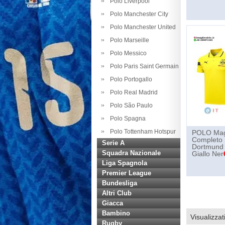
Polo Liverpool
Polo Manchester City
Polo Manchester United
Polo Marseille
Polo Messico
Polo Paris Saint Germain
Polo Portogallo
Polo Real Madrid
Polo São Paulo
Polo Spagna
Polo Tottenham Hotspur
POLO Magl
Completo 
Serie A
Dortmund
Squadra Nazionale
Giallo Ner
Liga Spagnola
Premier League
Bundesliga
Altri Club
Giacca
Bambino
Visualizzat
Rugby