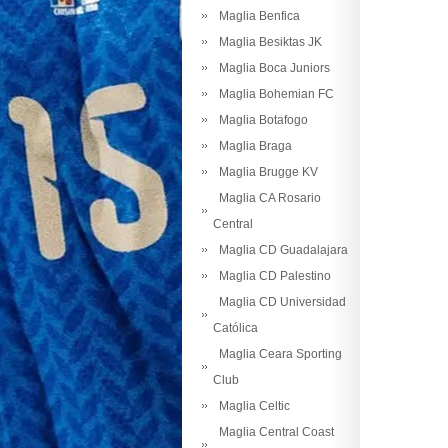
Maglia Benfica
Maglia Besiktas JK
Maglia Boca Juniors
Maglia Bohemian FC
Maglia Botafogo
Maglia Braga
Maglia Brugge KV
Maglia CA Rosario
Central
Maglia CD Guadalajara
Maglia CD Palestino
Maglia CD Universidad
Católica
Maglia Ceara Sporting
Club
Maglia Celtic
Maglia Central Coast