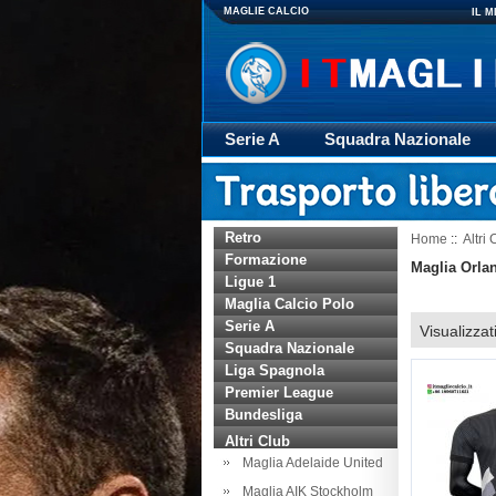
MAGLIE CALCIO
IL 
Serie A
Squadra Nazionale
Giacca
Rugby
trasporto
Retro
Home
::
Altri 
Formazione
Maglia Orla
Ligue 1
Maglia Calcio Polo
Serie A
Visualizzat
Squadra Nazionale
Liga Spagnola
Premier League
Bundesliga
Altri Club
Maglia Adelaide United
Maglia AIK Stockholm