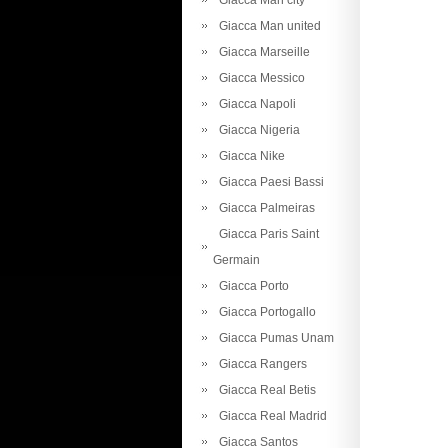
Giacca Man city
Giacca Man united
Giacca Marseille
Giacca Messico
Giacca Napoli
Giacca Nigeria
Giacca Nike
Giacca Paesi Bassi
Giacca Palmeiras
Giacca Paris Saint
Germain
Giacca Porto
Giacca Portogallo
Giacca Pumas Unam
Giacca Rangers
Giacca Real Betis
Giacca Real Madrid
Giacca Santos