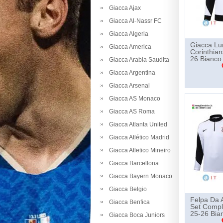
Giacca Ajax
Giacca Al-Nassr FC
Giacca Algeria
Giacca Lu
Giacca America
Corinthian
26 Bianco
Giacca Arabia Saudita
Giacca Argentina
Giacca Arsenal
Giacca AS Monaco
Giacca AS Roma
Giacca Atlanta United
Giacca Atlético Madrid
Giacca Atletico Mineiro
Giacca Barcellona
Giacca Bayern Monaco
Giacca Belgio
Felpa Da 
Giacca Benfica
Set Compl
25-26 Bia
Giacca Boca Juniors