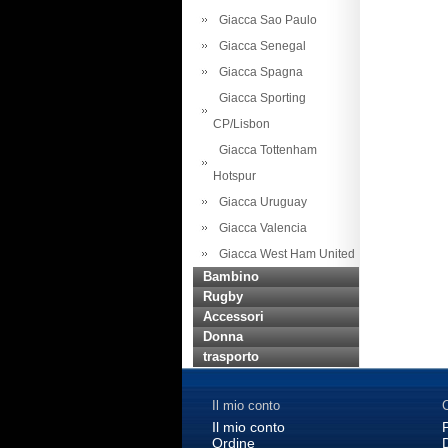
Giacca Sao Paulo
Giacca Senegal
Giacca Spagna
Giacca Sporting
CP/Lisbon
Giacca Tottenham
Hotspur
Giacca Uruguay
Giacca Valencia
Giacca West Ham United
Bambino
Rugby
Accessori
Donna
trasporto
Il mio conto
C
Il mio conto
Ordine