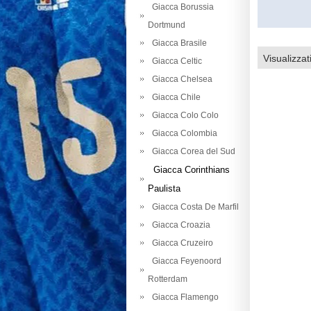
Giacca Borussia
Dortmund
Giacca Brasile
Visualizzat
Giacca Celtic
Giacca Chelsea
Giacca Chile
Giacca Colo Colo
Giacca Colombia
Giacca Corea del Sud
Giacca Corinthians
Paulista
Giacca Costa De Marfil
Giacca Croazia
Giacca Cruzeiro
Giacca Feyenoord
Rotterdam
Giacca Flamengo