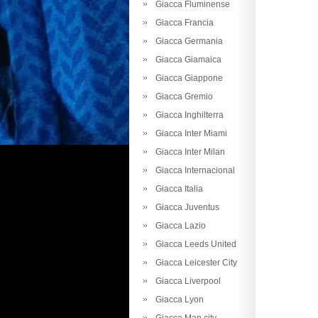
Giacca Fluminense
Giacca Francia
Giacca Germania
Giacca Giamaica
Giacca Giappone
Giacca Gremio
Giacca Inghilterra
Giacca Inter Miami
Giacca Inter Milan
Giacca Internacional
Giacca Italia
Giacca Juventus
Giacca Lazio
Giacca Leeds United
Giacca Leicester City
Giacca Liverpool
Giacca Lyon