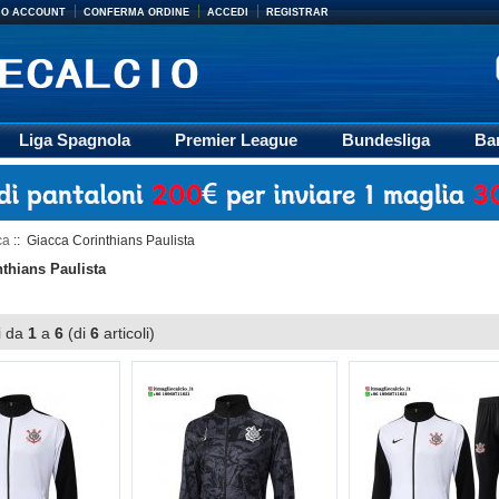
MIO ACCOUNT
CONFERMA ORDINE
ACCEDI
REGISTRAR
Liga Spagnola
Premier League
Bundesliga
Ba
Accessori
Retro
Formazione
Ligue 1
M
ca
:: Giacca Corinthians Paulista
thians Paulista
i da
1
a
6
(di
6
articoli)