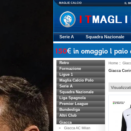
MAGLIE CALCIO
IL 
Serie A
Squadra Nazionale
Giacca
Rugby
trasporto
Retro
Home
::
Giac
Formazione
Giacca Corin
Ligue 1
Maglia Calcio Polo
Serie A
Visualizzat
Squadra Nazionale
Liga Spagnola
Premier League
Bundesliga
Altri Club
Giacca
Giacca AC Milan