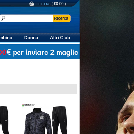
(
€0.00
)
0 ITEMS
mbino
Donna
Altri Club
aglia Calcio Polo