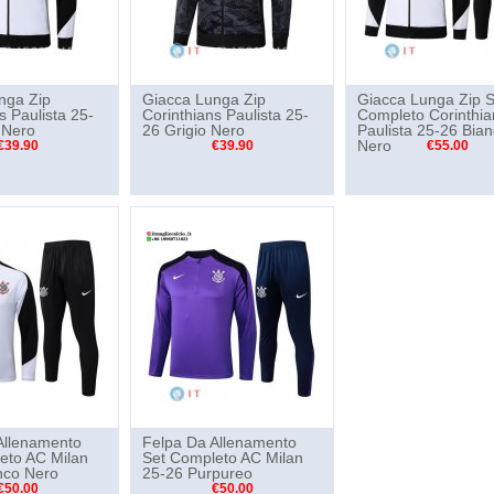
nga Zip
Giacca Lunga Zip
Giacca Lunga Zip S
s Paulista 25-
Corinthians Paulista 25-
Completo Corinthia
 Nero
26 Grigio Nero
Paulista 25-26 Bia
Nero
€39.90
€39.90
€55.00
Allenamento
Felpa Da Allenamento
eto AC Milan
Set Completo AC Milan
nco Nero
25-26 Purpureo
€50.00
€50.00