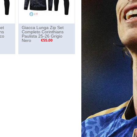
et
Giacca Lunga Zip Set
ns
Completo Corinthians
nco
Paulista 25-26 Grigio
Nero
€55.00