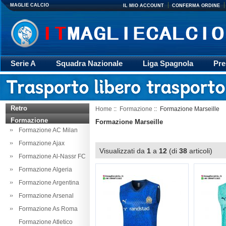
MAGLIE CALCIO
IL MIO ACCOUNT
CONFERMA ORDINE
Serie A
Squadra Nazionale
Liga Spagnola
Pre
Giacca
Rugby
trasporto
Accessori
Retr
Retro
Home
::
Formazione
:: Formazione Marseille
Formazione
Formazione Marseille
Formazione AC Milan
Formazione Ajax
Visualizzati da
1
a
12
(di
38
articoli)
Formazione Al-Nassr FC
Formazione Algeria
Formazione Argentina
Formazione Arsenal
Formazione As Roma
Formazione Atletico