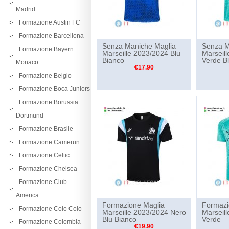
Madrid
Formazione Austin FC
Formazione Barcellona
Senza Maniche Maglia
Senza M
Formazione Bayern
Marseille 2023/2024 Blu
Marseil
Bianco
Verde B
Monaco
€17.90
Formazione Belgio
Formazione Boca Juniors
Formazione Borussia
Dortmund
Formazione Brasile
Formazione Camerun
Formazione Celtic
Formazione Chelsea
Formazione Club
America
Formazione Maglia
Formazi
Formazione Colo Colo
Marseille 2023/2024 Nero
Marseil
Blu Bianco
Verde
Formazione Colombia
€19.90