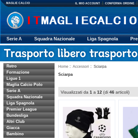
MAGLIE CALCIO
IL MIO ACCOUNT
CONFERMA ORDINE
Serie A
Squadra Nazionale
Liga Spagnola
Pre
Giacca
Rugby
trasporto
Accessori
Retr
Retro
Home
::
Accessori
:: Sciarpa
Formazione
Sciarpa
Ligue 1
Maglia Calcio Polo
Serie A
Visualizzati da
1
a
12
(di
46
articoli)
Squadra Nazionale
Liga Spagnola
Premier League
Bundesliga
Altri Club
Giacca
Bambino