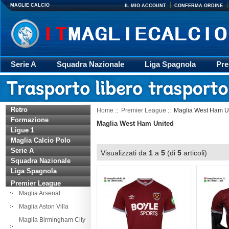
MAGLIE CALCIO
IL MIO ACCOUNT
CONFERMA ORDINE
Serie A
Squadra Nazionale
Liga Spagnola
Pre
Giacca
Rugby
trasporto
Accessori
Retr
Retro
Home
::
Premier League
:: Maglia West Ham U
Formazione
Maglia West Ham United
Ligue 1
Maglia Calcio Polo
Serie A
Visualizzati da
1
a
5
(di
5
articoli)
Squadra Nazionale
Liga Spagnola
Premier League
Maglia Arsenal
Maglia Aston Villa
Maglia Birmingham City