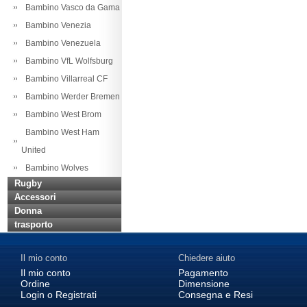
Bambino Vasco da Gama
Bambino Venezia
Bambino Venezuela
Bambino VfL Wolfsburg
Bambino Villarreal CF
Bambino Werder Bremen
Bambino West Brom
Bambino West Ham
United
Bambino Wolves
Rugby
Accessori
Donna
trasporto
Il mio conto
Chiedere aiuto
Il mio conto
Pagamento
Ordine
Dimensione
Login o Registrati
Consegna e Resi