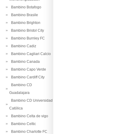
Bambino Botafogo
Bambino Brasile
Bambino Brighton
Bambino Bristol City
Bambino Burnley FC
Bambino Cadiz
Bambino Cagliari Calcio
Bambino Canada
Bambino Capo Verde
Bambino Cardiff City
Bambino CD
Guadalajara
Bambino CD Universidad
Católica
Bambino Celta de vigo
Bambino Celtic
Bambino Charlotte FC