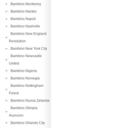
Bambino Monterrey
Bambino Nantes
Bambino Napoli
Bambino Nashville
Bambino New England
Revolution
Bambino New York City
Bambino Newcastle
United
Bambino Nigeria
Bambino Norvegia
Bambino Nottingham
Forest
Bambino Nuova Zelanda
Bambino Olimpia
Asuncion
Bambino Orlando City