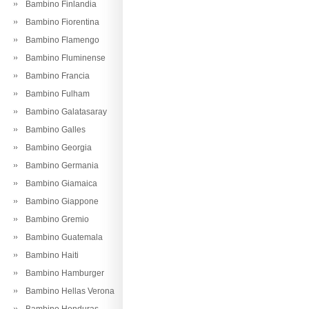
Bambino Finlandia
Bambino Fiorentina
Bambino Flamengo
Bambino Fluminense
Bambino Francia
Bambino Fulham
Bambino Galatasaray
Bambino Galles
Bambino Georgia
Bambino Germania
Bambino Giamaica
Bambino Giappone
Bambino Gremio
Bambino Guatemala
Bambino Haiti
Bambino Hamburger
Bambino Hellas Verona