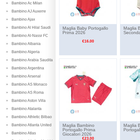
Bambino Ac Milan
Bambino AJ Auxerre
Bambino Ajax
Bambino Al Hilal Saudi
Maglia Baby Portogallo
Maglia 
Prima 2026
Second
Bambino Al-Nassr FC
€16.00
Bambino Albania
Bambino Algeria
Bambino Arabia Saudita
Bambino Argentina
Bambino Arsenal
Bambino AS Monaco
Bambino AS Roma
Bambino Aston Villa
Bambino Atalanta
Bambino Athletic Bilbao
Bambino Atlanta United
Maglia Bambino
Maglia 
Portogallo Prima
Portoga
Bambino Atlas
Giocatori 2026
€23.00