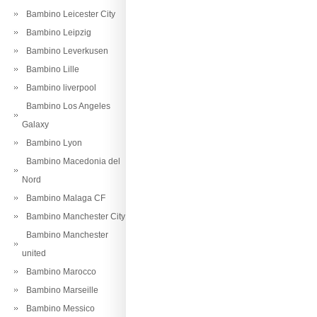
Bambino Leicester City
Bambino Leipzig
Bambino Leverkusen
Bambino Lille
Bambino liverpool
Bambino Los Angeles
Galaxy
Bambino Lyon
Bambino Macedonia del
Nord
Bambino Malaga CF
Bambino Manchester City
Bambino Manchester
united
Bambino Marocco
Bambino Marseille
Bambino Messico