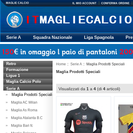
MAGLIE CALCIO
IL MIO ACCOUNT
CONFERMA ORDINE
Serie A
Squadra Nazionale
Liga Spagnola
Pre
Giacca
Rugby
trasporto
Accessori
Retr
Retro
Home
::
Serie A
:: Maglia Prodotti Speciali
Formazione
Maglia Prodotti Speciali
Ligue 1
Maglia Calcio Polo
Serie A
Visualizzati da
1
a
4
(di
4
articoli)
Maglia Prodotti Speciali
Maglia AC Milan
Maglia As Roma
Maglia Atalanta B.C
Maglia Bari fc