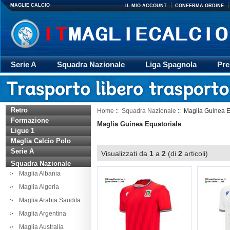
MAGLIE CALCIO
IL MIO ACCOUNT
CONFERMA ORDINE
Serie A
Squadra Nazionale
Liga Spagnola
Pre
Giacca
Rugby
trasporto
Accessori
Retr
Retro
Home
::
Squadra Nazionale
:: Maglia Guinea E
Formazione
Maglia Guinea Equatoriale
Ligue 1
Maglia Calcio Polo
Serie A
Visualizzati da
1
a
2
(di
2
articoli)
Squadra Nazionale
Maglia Albania
Maglia Algeria
Maglia Arabia Saudita
Maglia Argentina
Maglia Australia