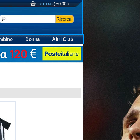
(
€0.00
)
0 ITEMS
mbino
Donna
Altri Club
aglia Calcio Polo