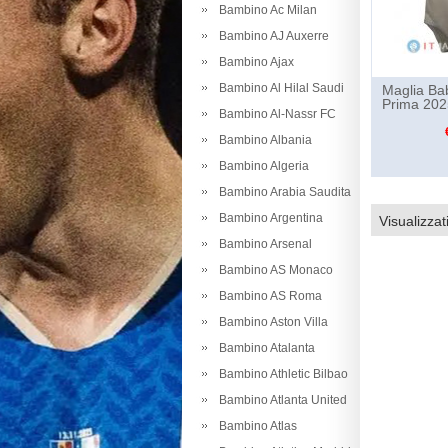
Bambino Ac Milan
Bambino AJ Auxerre
Bambino Ajax
Bambino Al Hilal Saudi
Maglia Ba
Prima 202
Bambino Al-Nassr FC
Bambino Albania
Bambino Algeria
Bambino Arabia Saudita
Bambino Argentina
Visualizzat
Bambino Arsenal
Bambino AS Monaco
Bambino AS Roma
Bambino Aston Villa
Bambino Atalanta
Bambino Athletic Bilbao
Bambino Atlanta United
Bambino Atlas