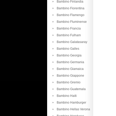
Bambino Finlandia
Bambino Fiorentina
Bambino Flamengo
Bambino Fluminense
Bambino Francia
Bambino Fulham
Bambino Galatasaray
Bambino Galles
Bambino Georgia
Bambino Germania
Bambino Giamaica
Bambino Giappone
Bambino Gremio
Bambino Guatemala
Bambino Haiti
Bambino Hamburger
Bambino Hellas Verona