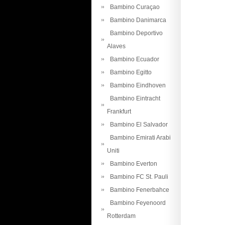
Bambino Curaçao
Bambino Danimarca
Bambino Deportivo
Alaves
Bambino Ecuador
Bambino Egitto
Bambino Eindhoven
Bambino Eintracht
Frankfurt
Bambino El Salvador
Bambino Emirati Arabi
Uniti
Bambino Everton
Bambino FC St. Pauli
Bambino Fenerbahce
Bambino Feyenoord
Rotterdam