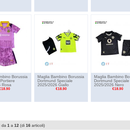
mbino Borussia
Maglia Bambino Borussia
Maglia Bambino Bo
Portiere
Dortmund Speciale
Dortmund Speciale
6 Rosa
2025/2026 Giallo
2025/2026 Nero
€18.90
€18.90
€18.90
i da
1
a
12
(di
16
articoli)