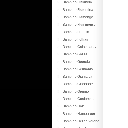
Bambino Finlandia
Bambino Fiorentina
Bambino Flamengo
Bambino Fluminense
Bambino Francia
Bambino Fulham
Bambino Galatasaray
Bambino Galles
Bambino Georgia
Bambino Germania
Bambino Giamaica
Bambino Giappone
Bambino Gremio
Bambino Guatemala
Bambino Haiti
Bambino Hamburger
Bambino Hellas Verona