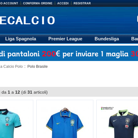
MIO ACCOUNT
CONFERMA ORDINE
ACCEDI
REGISTRAR
Liga Spagnola
Premier League
Bundesliga
Ba
Accessori
Retro
Formazione
Ligue 1
M
a Calcio Polo
:: Polo Brasile
i da
1
a
12
(di
31
articoli)