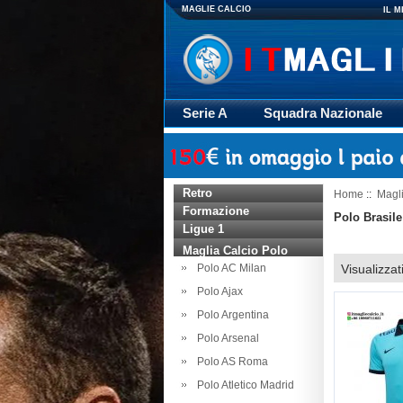
MAGLIE CALCIO
IL 
Serie A
Squadra Nazionale
Giacca
Rugby
trasporto
Retro
Home
::
Magli
Formazione
Polo Brasile
Ligue 1
Maglia Calcio Polo
Polo AC Milan
Visualizzat
Polo Ajax
Polo Argentina
Polo Arsenal
Polo AS Roma
Polo Atletico Madrid