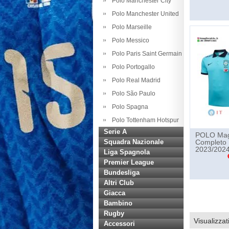
Polo Manchester City
Polo Manchester United
Polo Marseille
Polo Messico
Polo Paris Saint Germain
Polo Portogallo
Polo Real Madrid
Polo São Paulo
Polo Spagna
Polo Tottenham Hotspur
Serie A
POLO Magl
Squadra Nazionale
Completo 
2023/2024
Liga Spagnola
Premier League
Bundesliga
Altri Club
Giacca
Bambino
Rugby
Visualizzat
Accessori