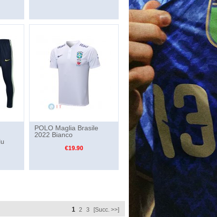
POLO Maglia Brasile
2022 Bianco
lu
€19.90
1
2
3
[Succ. >>]