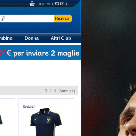
(
€0.00
)
0 ITEMS
mbino
Donna
Altri Club
aglia Calcio Polo
1
2
3
[Succ. >>]