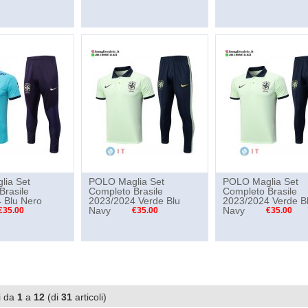
ia Set
POLO Maglia Set
POLO Maglia Set
Brasile
Completo Brasile
Completo Brasile
 Blu Nero
2023/2024 Verde Blu
2023/2024 Verde B
Navy
Navy
€35.00
€35.00
€35.00
i da
1
a
12
(di
31
articoli)