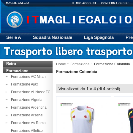
MAGLIE CALCIO
IL MIO ACCOUNT
CONFERMA ORDINE
Serie A
Squadra Nazionale
Liga Spagnola
Pre
Giacca
Rugby
trasporto
Accessori
Retr
Retro
Home
::
Formazione
:: Formazione Colombia
Formazione
Formazione Colombia
Formazione AC Milan
Formazione Ajax
Visualizzati da
1
a
4
(di
4
articoli)
Formazione Al-Nassr FC
Formazione Algeria
Formazione Argentina
Formazione Arsenal
Formazione As Roma
Formazione Atletico