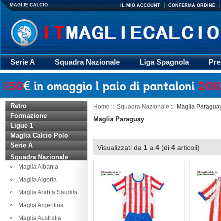
MAGLIE CALCIO
IL MIO ACCOUNT
CONFERMA ORDINE
Serie A
Squadra Nazionale
Liga Spagnola
Pre
Giacca
Rugby
trasporto
Accessori
Retr
Retro
Home
::
Squadra Nazionale
:: Maglia Paragua
Formazione
Maglia Paraguay
Ligue 1
Maglia Calcio Polo
Serie A
Visualizzati da
1
a
4
(di
4
articoli)
Squadra Nazionale
Maglia Albania
Maglia Algeria
Maglia Arabia Saudita
Maglia Argentina
Maglia Australia