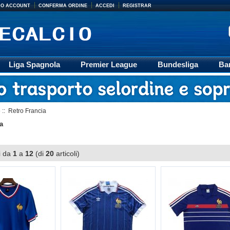
MIO ACCOUNT
CONFERMA ORDINE
ACCEDI
REGISTRAR
Liga Spagnola
Premier League
Bundesliga
Ba
Accessori
Retro
Formazione
Ligue 1
M
o
:: Retro Francia
a
i da
1
a
12
(di
20
articoli)