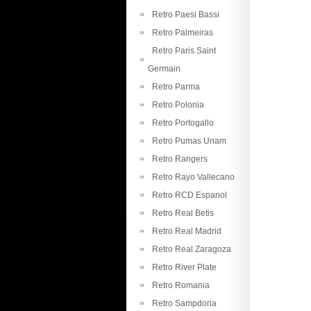
Retro Paesi Bassi
Retro Palmeiras
Retro Paris Saint
Germain
Retro Parma
Retro Polonia
Retro Portogallo
Retro Pumas Unam
Retro Rangers
Retro Rayo Vallecano
Retro RCD Espanol
Retro Real Betis
Retro Real Madrid
Retro Real Zaragoza
Retro River Plate
Retro Romania
Retro Sampdoria