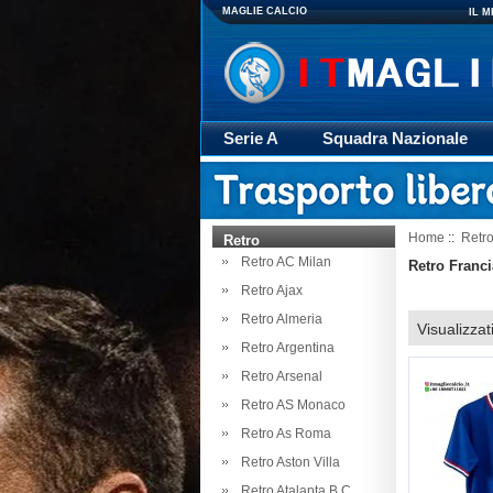
MAGLIE CALCIO
IL 
Serie A
Squadra Nazionale
Giacca
Rugby
trasporto
Home
::
Retr
Retro
Retro AC Milan
Retro Franci
Retro Ajax
Retro Almeria
Visualizzat
Retro Argentina
Retro Arsenal
Retro AS Monaco
Retro As Roma
Retro Aston Villa
Retro Atalanta B.C