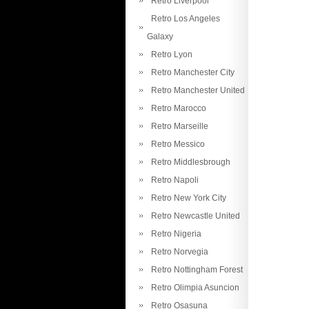
Retro Liverpool
Retro Los Angeles
Galaxy
Retro Lyon
Retro Manchester City
Retro Manchester United
Retro Marocco
Retro Marseille
Retro Messico
Retro Middlesbrough
Retro Napoli
Retro New York City
Retro Newcastle United
Retro Nigeria
Retro Norvegia
Retro Nottingham Forest
Retro Olimpia Asuncion
Retro Osasuna