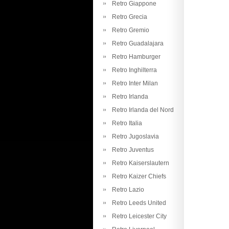
Retro Giappone
Retro Grecia
Retro Gremio
Retro Guadalajara
Retro Hamburger
Retro Inghilterra
Retro Inter Milan
Retro Irlanda
Retro Irlanda del Nord
Retro Italia
Retro Jugoslavia
Retro Juventus
Retro Kaiserslautern
Retro Kaizer Chiefs
Retro Lazio
Retro Leeds United
Retro Leicester City