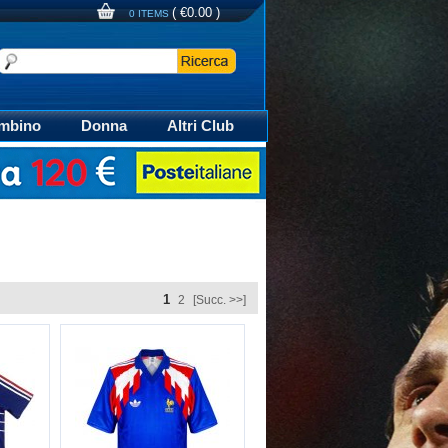
(
€0.00
)
0 ITEMS
mbino
Donna
Altri Club
aglia Calcio Polo
1
2
[Succ. >>]