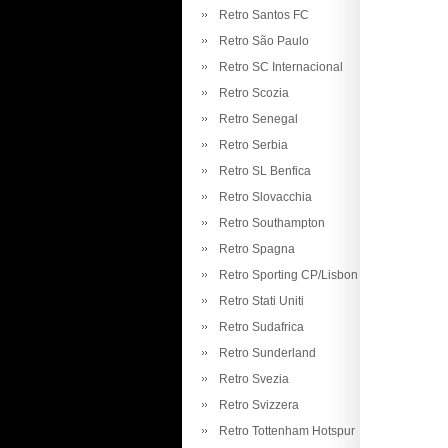
Retro Santos FC
Retro São Paulo
Retro SC Internacional
Retro Scozia
Retro Senegal
Retro Serbia
Retro SL Benfica
Retro Slovacchia
Retro Southampton
Retro Spagna
Retro Sporting CP/Lisbon
Retro Stati Uniti
Retro Sudafrica
Retro Sunderland
Retro Svezia
Retro Svizzera
Retro Tottenham Hotspur