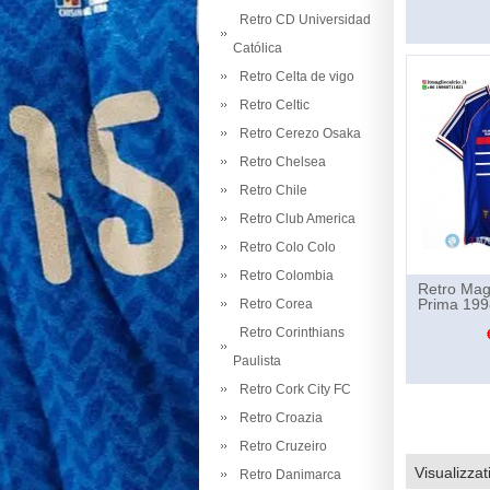
Retro CD Universidad
Católica
Retro Celta de vigo
Retro Celtic
Retro Cerezo Osaka
Retro Chelsea
Retro Chile
Retro Club America
Retro Colo Colo
Retro Colombia
Retro Mag
Prima 199
Retro Corea
Retro Corinthians
Paulista
Retro Cork City FC
Retro Croazia
Retro Cruzeiro
Visualizzat
Retro Danimarca