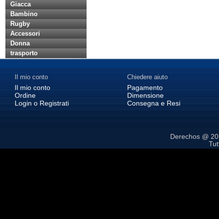
Giacca
Bambino
Rugby
Accessori
Donna
trasporto
Il mio conto
Chiedere aiuto
Il mio conto
Pagamento
Ordine
Dimensione
Login o Registrati
Consegna e Resi
Derechos @ 2
Tutt