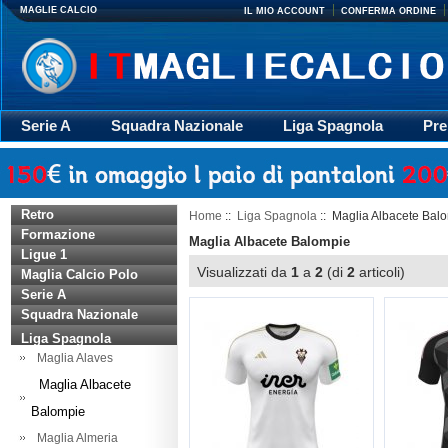
MAGLIE CALCIO
IL MIO ACCOUNT
CONFERMA ORDINE
Serie A
Squadra Nazionale
Liga Spagnola
Pre
Giacca
Rugby
trasporto
Accessori
Retr
Retro
Home
::
Liga Spagnola
:: Maglia Albacete Bal
Formazione
Maglia Albacete Balompie
Ligue 1
Visualizzati da
1
a
2
(di
2
articoli)
Maglia Calcio Polo
Serie A
Squadra Nazionale
Liga Spagnola
Maglia Alaves
Maglia Albacete
Balompie
Maglia Almeria