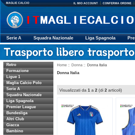
MAGLIE CALCIO
IL MIO ACCOUNT
CONFERMA ORDINE
Serie A
Squadra Nazionale
Liga Spagnola
Pre
Giacca
Rugby
trasporto
Accessori
Retr
Retro
Home
::
Donna
:: Donna Italia
Formazione
Donna Italia
Ligue 1
Maglia Calcio Polo
Serie A
Visualizzati da
1
a
2
(di
2
articoli)
Squadra Nazionale
Liga Spagnola
Premier League
Bundesliga
Altri Club
Giacca
Bambino