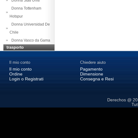
Donna Stati Uniti
Donna Tottenham
Hotspur
Donna Universidad De
Chile
Donna Vasco da Gama
trasporto
Il mio conto
Chiedere aiuto
Il mio conto
Pagamento
Ordine
Dimensione
Login o Registrati
Consegna e Resi
Derechos @ 2
Tutt