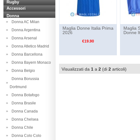
Rugby
Accessori
Donna
Donna AC Milan
Maglia Donne Italia Prima
Maglia 
Donna Argentina
2026
Donne I
Donna Arsenal
€19.90
Donna Atletico Madrid
Donna Barcellona
Donna Bayern Monaco
Visualizzati da
1
a
2
(di
2
articoli)
Donna Belgio
Donna Borussia
Dortmund
Donna Botafogo
Donna Brasile
Donna Canada
Donna Chelsea
Donna Chile
Donna Colo Colo