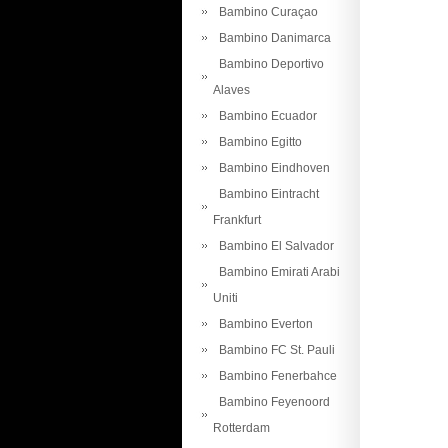
Bambino Curaçao
Bambino Danimarca
Bambino Deportivo
Alaves
Bambino Ecuador
Bambino Egitto
Bambino Eindhoven
Bambino Eintracht
Frankfurt
Bambino El Salvador
Bambino Emirati Arabi
Uniti
Bambino Everton
Bambino FC St. Pauli
Bambino Fenerbahce
Bambino Feyenoord
Rotterdam