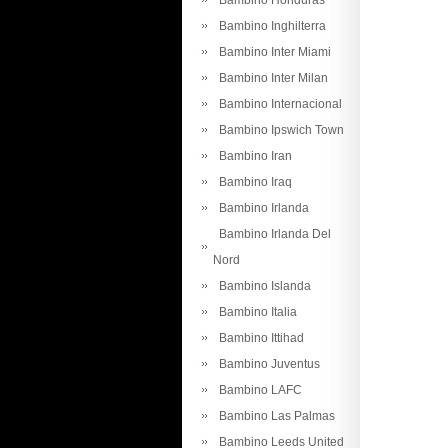
Bambino Honduras
Bambino Inghilterra
Bambino Inter Miami
Bambino Inter Milan
Bambino Internacional
Bambino Ipswich Town
Bambino Iran
Bambino Iraq
Bambino Irlanda
Bambino Irlanda Del
Nord
Bambino Islanda
Bambino Italia
Bambino Ittihad
Bambino Juventus
Bambino LAFC
Bambino Las Palmas
Bambino Leeds United