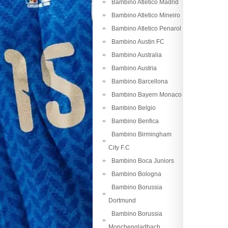
Bambino Atletico Madrid
Bambino Atletico Mineiro
Bambino Atletico Penarol
Bambino Austin FC
Bambino Australia
Bambino Austria
Bambino Barcellona
Bambino Bayern Monaco
Bambino Belgio
Bambino Benfica
Bambino Birmingham
City F.C
Bambino Boca Juniors
Bambino Bologna
Bambino Borussia
Dortmund
Bambino Borussia
Monchengladbach