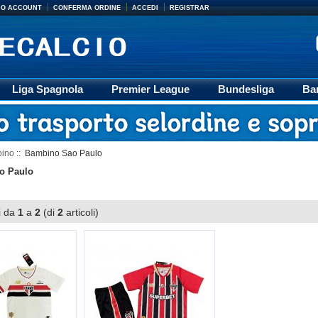
MIO ACCOUNT
CONFERMA ORDINE
ACCEDI
REGISTRAR
Liga Spagnola
Premier League
Bundesliga
Ba
Accessori
Retro
Formazione
Ligue 1
M
ino
:: Bambino Sao Paulo
o Paulo
i da
1
a
2
(di
2
articoli)