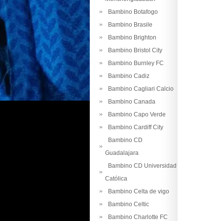
Bambino Botafogo
Bambino Brasile
Bambino Brighton
Bambino Bristol City
Bambino Burnley FC
Bambino Cadiz
Bambino Cagliari Calcio
Bambino Canada
Bambino Capo Verde
Bambino Cardiff City
Bambino CD
Guadalajara
Bambino CD Universidad
Católica
Bambino Celta de vigo
Bambino Celtic
Bambino Charlotte FC