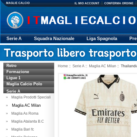
MAGLIE CALCIO
IL MIO ACCOUNT
CONFERMA ORDINE
Serie A
Squadra Nazionale
Liga Spagnola
Pre
Giacca
Rugby
trasporto
Accessori
Retr
Retro
Home
::
Serie A
::
Maglia AC Milan
:: Thailandi
Formazione
Ligue 1
Maglia Calcio Polo
Serie A
Maglia Prodotti Speciali
Maglia AC Milan
Maglia As Roma
Maglia Atalanta B.C
Maglia Bari fc