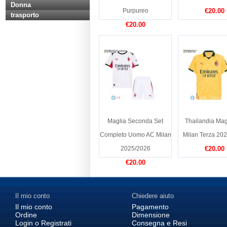
Donna
Purpureo
€20.00
trasporto
€20.00
Maglia Seconda Set
Thailandia Mag
Completo Uomo AC Milan
Milan Terza 20
2025/2026
€20.00
€20.00
Il mio conto
Chiedere aiuto
Il mio conto
Pagamento
Ordine
Dimensione
Login o Registrati
Consegna e Resi