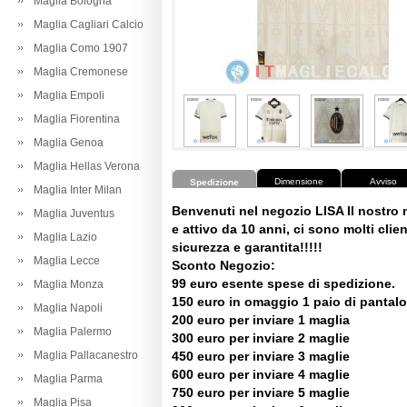
Maglia Bologna
Maglia Cagliari Calcio
Maglia Como 1907
Maglia Cremonese
Maglia Empoli
Maglia Fiorentina
Maglia Genoa
Maglia Hellas Verona
Dimensione
Avviso
Spedizione
Maglia Inter Milan
Benvenuti nel negozio LISA Il nostro
Maglia Juventus
e attivo da 10 anni, ci sono molti client
Maglia Lazio
sicurezza e garantita!!!!!
Maglia Lecce
Sconto Negozio:
99 euro esente spese di spedizione.
Maglia Monza
150 euro in omaggio 1 paio di pantalo
Maglia Napoli
200 euro per inviare 1 maglia
Maglia Palermo
300 euro per inviare 2 maglie
Maglia Pallacanestro
450 euro per inviare 3 maglie
600 euro per inviare 4 maglie
Maglia Parma
750 euro per inviare 5 maglie
Maglia Pisa