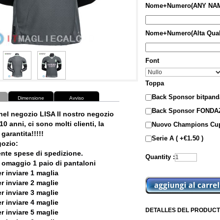
Nome+Numero(ANY NAM
Nome+Numero(Alta Qual
Font
Toppa
Back Sponsor bitpanda
Dimensione
Avviso
Back Sponsor FONDAZ
nel negozio LISA Il nostro negozio
10 anni, ci sono molti clienti, la
Nuovo Champions Cup
garantita!!!!!
Serie A ( +€1.50 )
ozio:
ente spese di spedizione.
Quantity :
 omaggio 1 paio di pantaloni
r inviare 1 maglia
r inviare 2 maglie
r inviare 3 maglie
r inviare 4 maglie
DETALLES DEL PRODUCT
r inviare 5 maglie