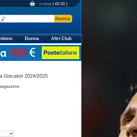
(
€0.00
)
0 ITEMS
mbino
Donna
Altri Club
aglia Calcio Polo
a Giocatori 2024/2025
magazzino