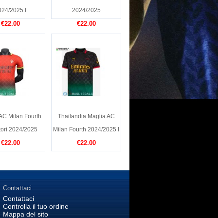
024/2025 I
2024/2025
€22.00
€22.00
AC Milan Fourth
Thailandia Maglia AC
tori 2024/2025
Milan Fourth 2024/2025 I
€22.00
€22.00
Contattaci
Contattaci
Controlla il tuo ordine
Mappa del sito