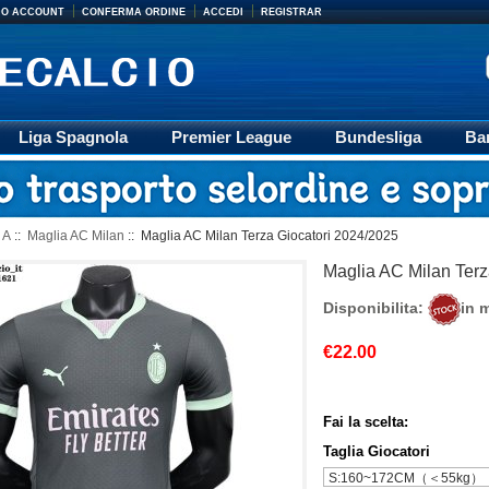
MIO ACCOUNT
CONFERMA ORDINE
ACCEDI
REGISTRAR
Liga Spagnola
Premier League
Bundesliga
Ba
Accessori
Retro
Formazione
Ligue 1
M
 A
::
Maglia AC Milan
:: Maglia AC Milan Terza Giocatori 2024/2025
Maglia AC Milan Terz
Disponibilita:
in 
€22.00
Fai la scelta:
Taglia Giocatori