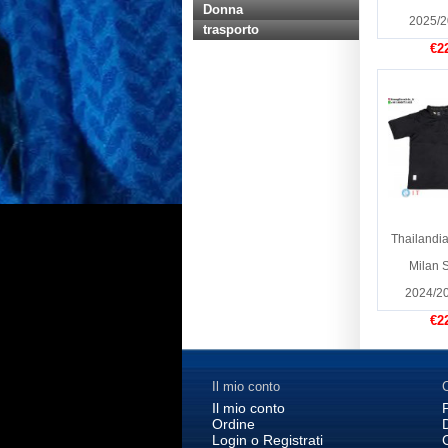
Donna
2025/2
trasporto
€2
Thailandi
Milan 
2024/2
€2
Il mio conto
C
Il mio conto
Ordine
Login o Registrati