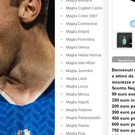
Maglia Bologna
Maglia Cagliari Calcio
Maglia Como 1907
Maglia Cremonese
Maglia Empoli
Maglia Fiorentina
Maglia Genoa
Maglia Hellas Verona
Spedizione
Maglia Inter Milan
Benvenuti 
Maglia Juventus
e attivo da 
Maglia Lazio
sicurezza e 
Maglia Lecce
Sconto Neg
99 euro es
Maglia Monza
150 euro in
Maglia Napoli
200 euro pe
Maglia Palermo
300 euro pe
Maglia Pallacanestro
450 euro pe
600 euro pe
Maglia Parma
750 euro pe
Maglia Pisa