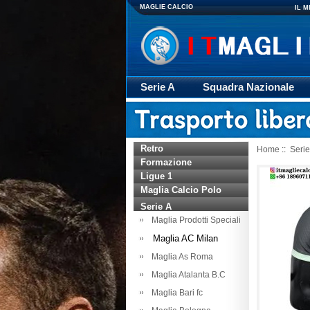
MAGLIE CALCIO
IL 
Serie A
Squadra Nazionale
Giacca
Rugby
trasporto
Retro
Home
::
Serie
Formazione
Ligue 1
Maglia Calcio Polo
Serie A
Maglia Prodotti Speciali
Maglia AC Milan
Maglia As Roma
Maglia Atalanta B.C
Maglia Bari fc