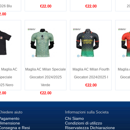
026 Blu
€22.00
€22.00
2
2.00
a Maglia AC
Maglia AC Milan Speciale
Maglia AC Milan Fourth
Maglia 
Speciale
Giocatori 2024/2025
Giocatori 2024/2025 I
Gioca
025 Nero
Verde
€22.00
2.00
€22.00
hiedere aiuto
Informazioni sulla Societa
Pagamento
Chi Siamo
Dimensione
Condizioni di utilizzo
Consegna e Resi
Riservatezza Dichiarazione