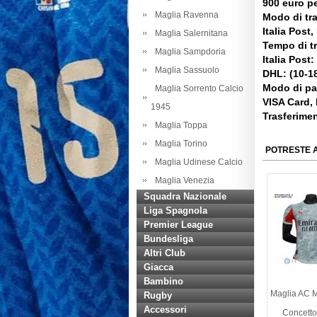
900 euro pe
Maglia Ravenna
Modo di tr
Italia Post
Maglia Salernitana
Tempo di t
Maglia Sampdoria
Italia Post:
Maglia Sassuolo
DHL: (10-18
Modo di p
Maglia Sorrento Calcio
VISA Card,
1945
Trasferime
Maglia Toppa
Maglia Torino
POTRESTE 
Maglia Udinese Calcio
Maglia Venezia
Squadra Nazionale
Liga Spagnola
Premier League
Bundesliga
Altri Club
Giacca
Bambino
Maglia AC M
Rugby
Accessori
Concetto