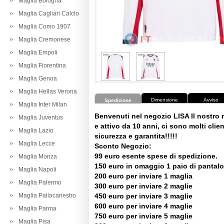
Maglia Bologna
Maglia Cagliari Calcio
Maglia Como 1907
Maglia Cremonese
Maglia Empoli
Maglia Fiorentina
Maglia Genoa
Maglia Hellas Verona
Dimensione
Avviso
Spedizione
Maglia Inter Milan
Benvenuti nel negozio LISA Il nostro
Maglia Juventus
e attivo da 10 anni, ci sono molti client
Maglia Lazio
sicurezza e garantita!!!!!
Maglia Lecce
Sconto Negozio:
99 euro esente spese di spedizione.
Maglia Monza
150 euro in omaggio 1 paio di pantalo
Maglia Napoli
200 euro per inviare 1 maglia
Maglia Palermo
300 euro per inviare 2 maglie
Maglia Pallacanestro
450 euro per inviare 3 maglie
600 euro per inviare 4 maglie
Maglia Parma
750 euro per inviare 5 maglie
Maglia Pisa