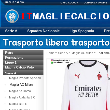
MAGLIE CALCIO
IL MIO ACCOUNT
CONFERMA ORDINE
Serie A
Squadra Nazionale
Liga Spagnola
Pre
Giacca
Rugby
trasporto
Accessori
Retr
Retro
Home
::
Serie A
::
Maglia AC Milan
:: Thailand
Formazione
Ligue 1
Maglia Calcio Polo
Serie A
Maglia Prodotti Speciali
Maglia AC Milan
Maglia As Roma
Maglia Atalanta B.C
Maglia Bari fc