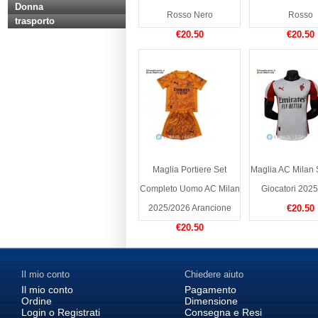
Donna
Rosso Nero
Rosso
trasporto
€20.50
€20.50
Maglia Portiere Set
Maglia AC Milan
Completo Uomo AC Milan
Giocatori 202
2025/2026 Arancione
€20.50
€20.50
Il mio conto
Chiedere aiuto
Il mio conto
Pagamento
Ordine
Dimensione
Login o Registrati
Consegna e Resi