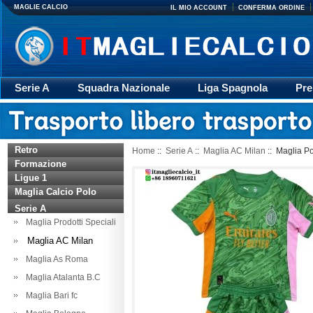
MAGLIE CALCIO
IL MIO ACCOUNT
CONFERMA ORDINE
Serie A
Squadra Nazionale
Liga Spagnola
Pre
Giacca
Rugby
trasporto
Accessori
Retr
Retro
Home
::
Serie A
::
Maglia AC Milan
:: Maglia P
Formazione
Ligue 1
Maglia Calcio Polo
Serie A
Maglia Prodotti Speciali
Maglia AC Milan
Maglia As Roma
Maglia Atalanta B.C
Maglia Bari fc