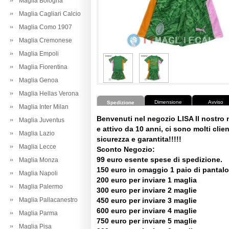
Maglia Bologna
Maglia Cagliari Calcio
Maglia Como 1907
Maglia Cremonese
Maglia Empoli
Maglia Fiorentina
Maglia Genoa
Maglia Hellas Verona
Dimensione
Avviso
Spedizione
Maglia Inter Milan
Benvenuti nel negozio LISA Il nostro
Maglia Juventus
e attivo da 10 anni, ci sono molti client
Maglia Lazio
sicurezza e garantita!!!!!
Maglia Lecce
Sconto Negozio:
99 euro esente spese di spedizione.
Maglia Monza
150 euro in omaggio 1 paio di pantalo
Maglia Napoli
200 euro per inviare 1 maglia
Maglia Palermo
300 euro per inviare 2 maglie
Maglia Pallacanestro
450 euro per inviare 3 maglie
600 euro per inviare 4 maglie
Maglia Parma
750 euro per inviare 5 maglie
Maglia Pisa