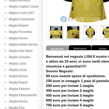
Maglia Bologna
Maglia Cagliari Calcio
Maglia Como 1907
Maglia Cremonese
Maglia Empoli
Maglia Fiorentina
Maglia Genoa
Maglia Hellas Verona
Dimensione
Avviso
Spedizione
Maglia Inter Milan
Benvenuti nel negozio LISA Il nostro
Maglia Juventus
e attivo da 10 anni, ci sono molti client
Maglia Lazio
sicurezza e garantita!!!!!
Maglia Lecce
Sconto Negozio:
99 euro esente spese di spedizione.
Maglia Monza
150 euro in omaggio 1 paio di pantalo
Maglia Napoli
200 euro per inviare 1 maglia
Maglia Palermo
300 euro per inviare 2 maglie
Maglia Pallacanestro
450 euro per inviare 3 maglie
600 euro per inviare 4 maglie
Maglia Parma
750 euro per inviare 5 maglie
Maglia Pisa