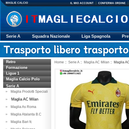
MAGLIE CALCIO
IL MIO ACCOUNT
CONFERMA ORDINE
Serie A
Squadra Nazionale
Liga Spagnola
Pre
Giacca
Rugby
trasporto
Accessori
Retr
Retro
Home
::
Serie A
::
Maglia AC Milan
:: Maglia A
Formazione
Ligue 1
Maglia Calcio Polo
Serie A
Maglia Prodotti Speciali
Maglia AC Milan
Maglia As Roma
Maglia Atalanta B.C
Maglia Bari fc