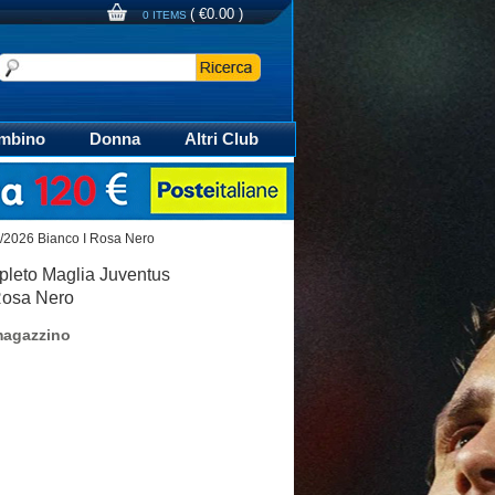
(
€0.00
)
0 ITEMS
mbino
Donna
Altri Club
aglia Calcio Polo
/2026 Bianco I Rosa Nero
leto Maglia Juventus
Rosa Nero
magazzino