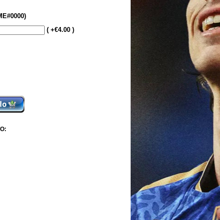
E#0000)
( +€4.00 )
O: