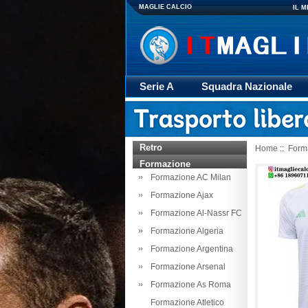
MAGLIE CALCIO
IL 
Serie A
Squadra Nazionale
Giacca
Rugby
trasporto
Retro
Home
::
Form
Formazione
Formazione AC Milan
Formazione Ajax
Formazione Al-Nassr FC
Formazione Algeria
Formazione Argentina
Formazione Arsenal
Formazione As Roma
Formazione Atletico