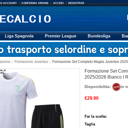
MIO ACCOUNT
CONFERMA ORDINE
ACCEDI
REGISTRAR
Liga Spagnola
Premier League
Bundesliga
Ba
Accessori
Retro
Formazione
Ligue 1
M
azione
::
Formazione Juventus
:: Formazione Set Completo Maglia Juventus 2025
Formazione Set Comp
2025/2026 Bianco I 
Disponibilita:
in 
€29.90
Fai la scelta:
Taglia