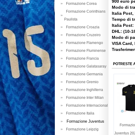
900 euro pe
Formazione Corea
Modo di tr
Formazione Corinthians
Italia Post
Tempo di t
Paulista
Italia Post:
Formazione Croazia
DHL: (10-18
Formazione Cruzeiro
Modo di p
Formazione Flamengo
VISA Card,
Trasferime
Formazione Fluminense
Formazione Francia
POTRESTE 
Formazione Galatasaray
Formazione Germania
Formazione Gremio
Formazione Inghilterra
Formazione Inter Milan
Formazione Internacional
Formazione Italia
Formazione Juventus
Formazio
Formazione Leipzig
Juventus 20