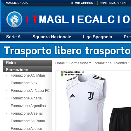
MAGLIE CALCIO
IL MIO ACCOUNT
CONFERMA ORDINE
Serie A
Squadra Nazionale
Liga Spagnola
Pre
Giacca
Rugby
trasporto
Accessori
Retr
Retro
Home
::
Formazione
::
Formazione Juventus
::
Formazione
Formazione AC Milan
Formazione Ajax
Formazione Al-Nassr FC
Formazione Algeria
Formazione Argentina
Formazione Arsenal
Formazione As Roma
Formazione Atletico