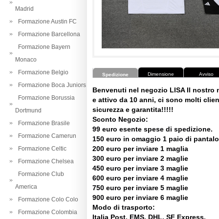
Madrid
Formazione Austin FC
Formazione Barcellona
Formazione Bayern
Monaco
Formazione Belgio
Dimensione
Avviso
Spedizione
Formazione Boca Juniors
Benvenuti nel negozio LISA Il nostro
Formazione Borussia
e attivo da 10 anni, ci sono molti client
sicurezza e garantita!!!!!
Dortmund
Sconto Negozio:
Formazione Brasile
99 euro esente spese di spedizione.
Formazione Camerun
150 euro in omaggio 1 paio di pantalo
200 euro per inviare 1 maglia
Formazione Celtic
300 euro per inviare 2 maglie
Formazione Chelsea
450 euro per inviare 3 maglie
Formazione Club
600 euro per inviare 4 maglie
America
750 euro per inviare 5 maglie
900 euro per inviare 6 maglie
Formazione Colo Colo
Modo di trasporto:
Formazione Colombia
Italia Post, EMS, DHL, SF Express.