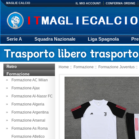
MAGLIE CALCIO
IL MIO ACCOUNT
CONFERMA ORDINE
Serie A
Squadra Nazionale
Liga Spagnola
Pre
Giacca
Rugby
trasporto
Accessori
Retr
Retro
Home
::
Formazione
::
Formazione Juventus
::
Formazione
Formazione AC Milan
Formazione Ajax
Formazione Al-Nassr FC
Formazione Algeria
Formazione Argentina
Formazione Arsenal
Formazione As Roma
Formazione Atletico