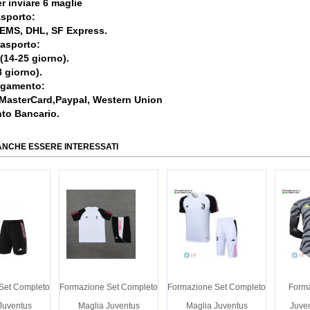
r inviare 6 maglie
asporto:
, EMS, DHL, SF Express.
rasporto:
 (14-25 giorno).
 giorno).
agamento:
 MasterCard,Paypal, Western Union
nto Bancario.
ANCHE ESSERE INTERESSATI
Set Completo
Formazione Set Completo
Formazione Set Completo
Forma
Juventus
Maglia Juventus
Maglia Juventus
Juven