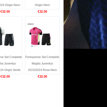
024 Grigio Nero
Grigio Nero
€32.00
€32.00
ne Set Completo
Formazione Set Completo
lia Juventus
Maglia Juventus
24 Grigio Verde
2023/2024 Rosa Nero
€32.00
€32.00