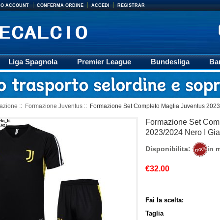
MIO ACCOUNT
CONFERMA ORDINE
ACCEDI
REGISTRAR
Liga Spagnola
Premier League
Bundesliga
Ba
Accessori
Retro
Formazione
Ligue 1
M
azione
::
Formazione Juventus
:: Formazione Set Completo Maglia Juventus 2023/
Formazione Set Comp
2023/2024 Nero I Gia
Disponibilita:
in 
€32.00
Fai la scelta:
Taglia