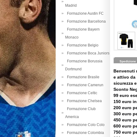
Madrid
Formazione Austin FC
Formazione Barcellona
Formazione Bayern
Monaco
Formazione Belgio
Formazione Boca Juniors
Formazione Borussia
Spedizione
Dortmund
Benvenuti 
e attivo da 
Formazione Brasile
sicurezza e 
Formazione Camerun
Sconto Neg
Formazione Celtic
99 euro es
Formazione Chelsea
150 euro in
200 euro pe
Formazione Club
300 euro pe
America
450 euro pe
Formazione Colo Colo
600 euro pe
750 euro pe
Formazione Colombia