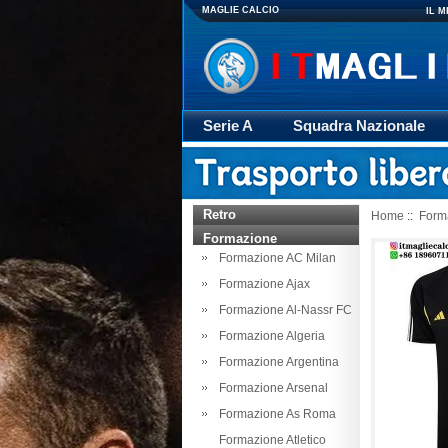
MAGLIE CALCIO
IL 
Serie A
Squadra Nazionale
Giacca
Rugby
trasporto
Retro
Home
::
Form
Formazione
Formazione AC Milan
Formazione Ajax
Formazione Al-Nassr FC
Formazione Algeria
Formazione Argentina
Formazione Arsenal
Formazione As Roma
Formazione Atletico