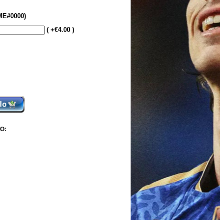
E#0000)
( +€4.00 )
O: