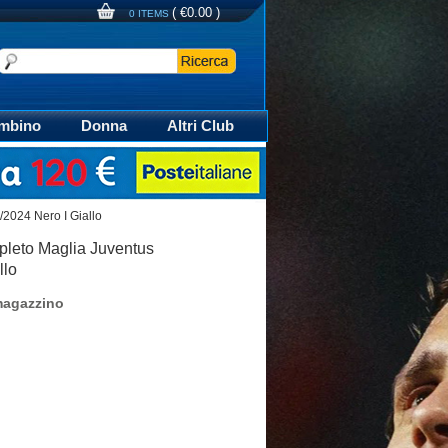
(
€0.00
)
0 ITEMS
mbino
Donna
Altri Club
aglia Calcio Polo
2024 Nero I Giallo
leto Maglia Juventus
llo
magazzino