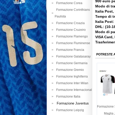
900 euro pe
Formazione Corea
Modo di tr
Formazione Corinthians
Italia Post
Tempo di t
Paulista
Italia Post:
Formazione Croazia
DHL: (10-18
Formazione Cruzeiro
Modo di p
Formazione Flamengo
VISA Card,
Trasferime
Formazione Fluminense
Formazione Francia
POTRESTE 
Formazione Galatasaray
Formazione Germania
Formazione Gremio
Formazione Inghilterra
Formazione Inter Milan
Formazione Internacional
Formazione Italia
Formazione Juventus
Formazione 
Formazione Leipzig
Maglia 