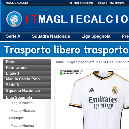
MAGLIE CALCIO
IL MIO ACCOUNT
CONFERMA ORDINE
Serie A
Squadra Nazionale
Liga Spagnola
Pre
Giacca
Rugby
trasporto
Accessori
Retr
Retro
Home
::
Liga Spagnola
::
Maglia Real Madrid
:
Formazione
Ligue 1
Maglia Calcio Polo
Serie A
Squadra Nazionale
Liga Spagnola
Maglia Alaves
Maglia Albacete
Balompie
Maglia Almeria