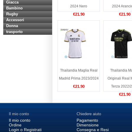
Giacca
2024 Nero
2024 Aranci
Bambino
Rugby
€21.90
€21.90
Accessori
Donna
trasporto
Thailandia Maglia Real
Thailandia M
Madrid Prima 2023/2024
Originali Real 
€21.90
Terza 2022/
€21.90
Il mio conto
Chiedere aiuto
Il mio conto
Pagamento
Ordine
Dimensione
Login o Registrati
Consegna e Resi