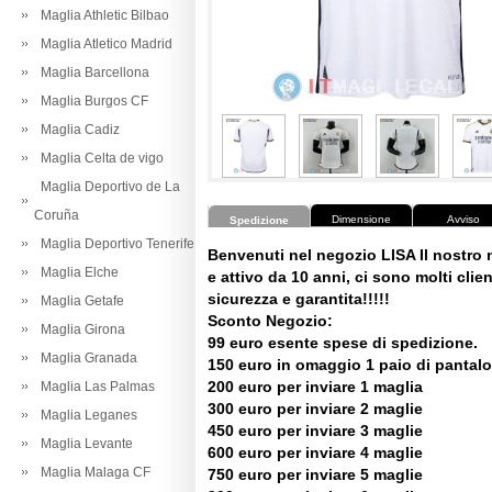
Maglia Athletic Bilbao
Maglia Atletico Madrid
Maglia Barcellona
Maglia Burgos CF
Maglia Cadiz
Maglia Celta de vigo
Maglia Deportivo de La
Coruña
Dimensione
Avviso
Spedizione
Maglia Deportivo Tenerife
Benvenuti nel negozio LISA Il nostro
Maglia Elche
e attivo da 10 anni, ci sono molti client
sicurezza e garantita!!!!!
Maglia Getafe
Sconto Negozio:
Maglia Girona
99 euro esente spese di spedizione.
Maglia Granada
150 euro in omaggio 1 paio di pantalo
200 euro per inviare 1 maglia
Maglia Las Palmas
300 euro per inviare 2 maglie
Maglia Leganes
450 euro per inviare 3 maglie
Maglia Levante
600 euro per inviare 4 maglie
Maglia Malaga CF
750 euro per inviare 5 maglie