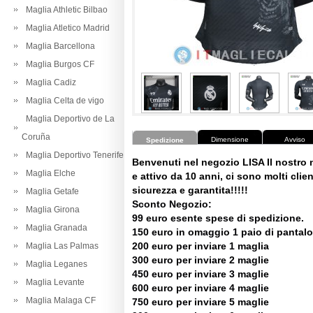
Maglia Athletic Bilbao
Maglia Atletico Madrid
Maglia Barcellona
Maglia Burgos CF
Maglia Cadiz
Maglia Celta de vigo
Maglia Deportivo de La
Coruña
Dimensione
Avviso
Spedizione
Maglia Deportivo Tenerife
Benvenuti nel negozio LISA Il nostro
Maglia Elche
e attivo da 10 anni, ci sono molti client
sicurezza e garantita!!!!!
Maglia Getafe
Sconto Negozio:
Maglia Girona
99 euro esente spese di spedizione.
Maglia Granada
150 euro in omaggio 1 paio di pantalo
200 euro per inviare 1 maglia
Maglia Las Palmas
300 euro per inviare 2 maglie
Maglia Leganes
450 euro per inviare 3 maglie
Maglia Levante
600 euro per inviare 4 maglie
Maglia Malaga CF
750 euro per inviare 5 maglie