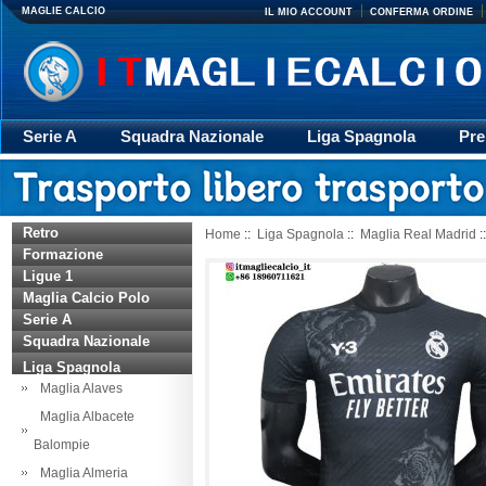
MAGLIE CALCIO
IL MIO ACCOUNT
CONFERMA ORDINE
Serie A
Squadra Nazionale
Liga Spagnola
Pre
Giacca
Rugby
trasporto
Accessori
Retr
Retro
Home
::
Liga Spagnola
::
Maglia Real Madrid
:
Formazione
Ligue 1
Maglia Calcio Polo
Serie A
Squadra Nazionale
Liga Spagnola
Maglia Alaves
Maglia Albacete
Balompie
Maglia Almeria