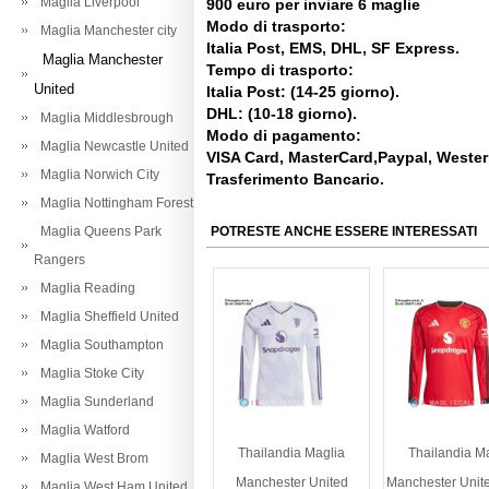
Maglia Liverpool
900 euro per inviare 6 maglie
Modo di trasporto:
Maglia Manchester city
Italia Post, EMS, DHL, SF Express.
Maglia Manchester
Tempo di trasporto:
United
Italia Post: (14-25 giorno).
DHL: (10-18 giorno).
Maglia Middlesbrough
Modo di pagamento:
Maglia Newcastle United
VISA Card, MasterCard,Paypal, Weste
Maglia Norwich City
Trasferimento Bancario.
Maglia Nottingham Forest
Maglia Queens Park
POTRESTE ANCHE ESSERE INTERESSATI
Rangers
Maglia Reading
Maglia Sheffield United
Maglia Southampton
Maglia Stoke City
Maglia Sunderland
Maglia Watford
Thailandia Maglia
Thailandia M
Maglia West Brom
Manchester United
Manchester Unit
Maglia West Ham United