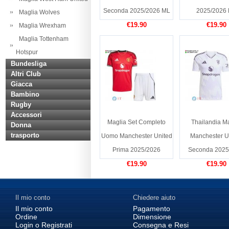
Seconda 2025/2026 ML
2025/2026
Maglia Wolves
€19.90
€19.90
Maglia Wrexham
Maglia Tottenham
Hotspur
Bundesliga
Altri Club
Giacca
Bambino
Rugby
Accessori
Maglia Set Completo
Thailandia M
Donna
trasporto
Uomo Manchester United
Manchester U
Prima 2025/2026
Seconda 2025
€19.90
€19.90
Il mio conto
Chiedere aiuto
Il mio conto
Pagamento
Ordine
Dimensione
Login o Registrati
Consegna e Resi