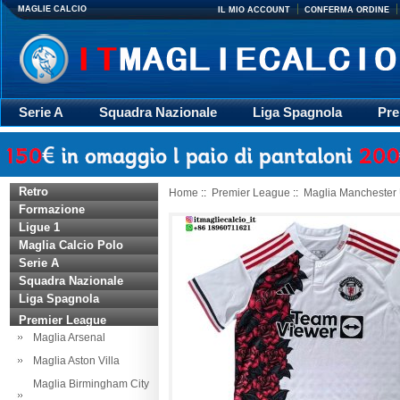
MAGLIE CALCIO
IL MIO ACCOUNT
CONFERMA ORDINE
Serie A
Squadra Nazionale
Liga Spagnola
Pre
Giacca
Rugby
trasporto
Accessori
Retr
Retro
Home
::
Premier League
::
Maglia Manchester 
Formazione
Ligue 1
Maglia Calcio Polo
Serie A
Squadra Nazionale
Liga Spagnola
Premier League
Maglia Arsenal
Maglia Aston Villa
Maglia Birmingham City