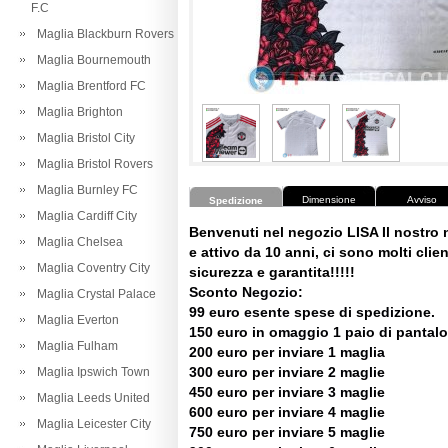
F.C
Maglia Blackburn Rovers
Maglia Bournemouth
Maglia Brentford FC
Maglia Brighton
Maglia Bristol City
Maglia Bristol Rovers
Maglia Burnley FC
Dimensione
Avviso
Spedizione
Maglia Cardiff City
Benvenuti nel negozio LISA Il nostro
Maglia Chelsea
e attivo da 10 anni, ci sono molti client
Maglia Coventry City
sicurezza e garantita!!!!!
Sconto Negozio:
Maglia Crystal Palace
99 euro esente spese di spedizione.
Maglia Everton
150 euro in omaggio 1 paio di pantalo
Maglia Fulham
200 euro per inviare 1 maglia
300 euro per inviare 2 maglie
Maglia Ipswich Town
450 euro per inviare 3 maglie
Maglia Leeds United
600 euro per inviare 4 maglie
Maglia Leicester City
750 euro per inviare 5 maglie