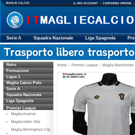
MAGLIE CALCIO
IL MIO ACCOUNT
CONFERMA ORDINE
Serie A
Squadra Nazionale
Liga Spagnola
Pre
Giacca
Rugby
trasporto
Accessori
Retr
Retro
Home
::
Premier League
::
Maglia Manchester 
Formazione
Ligue 1
Maglia Calcio Polo
Serie A
Squadra Nazionale
Liga Spagnola
Premier League
Maglia Arsenal
Maglia Aston Villa
Maglia Birmingham City