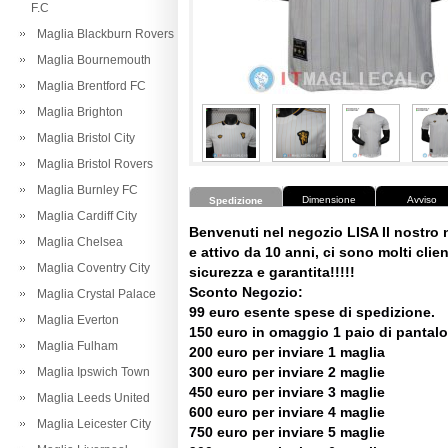
F.C
Maglia Blackburn Rovers
Maglia Bournemouth
Maglia Brentford FC
Maglia Brighton
Maglia Bristol City
Maglia Bristol Rovers
Maglia Burnley FC
Dimensione
Avviso
Spedizione
Maglia Cardiff City
Benvenuti nel negozio LISA Il nostro
Maglia Chelsea
e attivo da 10 anni, ci sono molti client
Maglia Coventry City
sicurezza e garantita!!!!!
Sconto Negozio:
Maglia Crystal Palace
99 euro esente spese di spedizione.
Maglia Everton
150 euro in omaggio 1 paio di pantalo
Maglia Fulham
200 euro per inviare 1 maglia
300 euro per inviare 2 maglie
Maglia Ipswich Town
450 euro per inviare 3 maglie
Maglia Leeds United
600 euro per inviare 4 maglie
Maglia Leicester City
750 euro per inviare 5 maglie