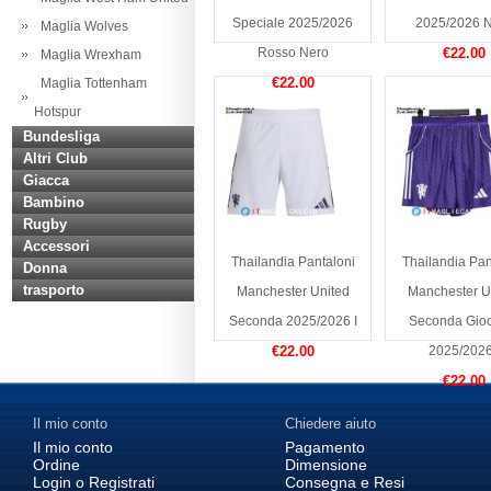
Speciale 2025/2026
2025/2026 
Maglia Wolves
Rosso Nero
€22.00
Maglia Wrexham
€22.00
Maglia Tottenham
Hotspur
Bundesliga
Altri Club
Giacca
Bambino
Rugby
Accessori
Thailandia Pantaloni
Thailandia Pan
Donna
trasporto
Manchester United
Manchester U
Seconda 2025/2026 I
Seconda Gioc
€22.00
2025/2026
€22.00
Il mio conto
Chiedere aiuto
Il mio conto
Pagamento
Ordine
Dimensione
Login o Registrati
Consegna e Resi