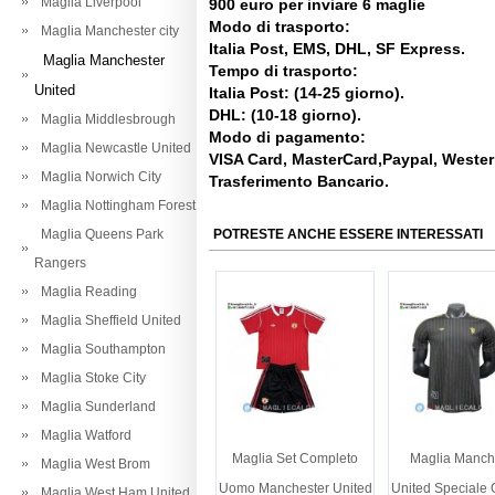
Maglia Liverpool
900 euro per inviare 6 maglie
Modo di trasporto:
Maglia Manchester city
Italia Post, EMS, DHL, SF Express.
Maglia Manchester
Tempo di trasporto:
United
Italia Post: (14-25 giorno).
DHL: (10-18 giorno).
Maglia Middlesbrough
Modo di pagamento:
Maglia Newcastle United
VISA Card, MasterCard,Paypal, Weste
Maglia Norwich City
Trasferimento Bancario.
Maglia Nottingham Forest
Maglia Queens Park
POTRESTE ANCHE ESSERE INTERESSATI
Rangers
Maglia Reading
Maglia Sheffield United
Maglia Southampton
Maglia Stoke City
Maglia Sunderland
Maglia Watford
Maglia Set Completo
Maglia Manch
Maglia West Brom
Uomo Manchester United
United Speciale 
Maglia West Ham United