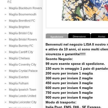
F.C
Maglia Blackburn Rovers
Maglia Bournemouth
Maglia Brentford FC
Maglia Brighton
Maglia Bristol City
Dimensione
Avviso
Spedizione
Maglia Bristol Rovers
Benvenuti nel negozio LISA Il nostro
Maglia Burnley FC
e attivo da 10 anni, ci sono molti client
Maglia Cardiff City
sicurezza e garantita!!!!!
Maglia Chelsea
Sconto Negozio:
99 euro esente spese di spedizione.
Maglia Coventry City
150 euro in omaggio 1 paio di pantalo
Maglia Crystal Palace
200 euro per inviare 1 maglia
Maglia Everton
300 euro per inviare 2 maglie
450 euro per inviare 3 maglie
Maglia Fulham
600 euro per inviare 4 maglie
Maglia Ipswich Town
750 euro per inviare 5 maglie
Maglia Leeds United
900 euro per inviare 6 maglie
Modo di trasporto:
Maglia Leicester City
Italia Post, EMS, DHL, SF Express.