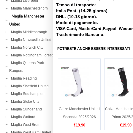
Maglia Liverpool
Tempo di trasporto:
Maglia Manchester city
Italia Post: (14-25 giorno).
Maglia Manchester
DHL: (10-18 giorno).
Modo di pagamento:
United
VISA Card, MasterCard,Paypal, Weste
Maglia Middlesbrough
Trasferimento Bancario.
Maglia Newcastle United
Maglia Norwich City
POTRESTE ANCHE ESSERE INTERESSATI
Maglia Nottingham Forest
Maglia Queens Park
Rangers
Maglia Reading
Maglia Sheffield United
Maglia Southampton
Maglia Stoke City
Calze Manchester United
Calze Mancheste
Maglia Sunderland
Maglia Watford
Seconda 2025/2026
Prima 2025/
Maglia West Brom
€19.90
€19.90
Maglia West Ham United