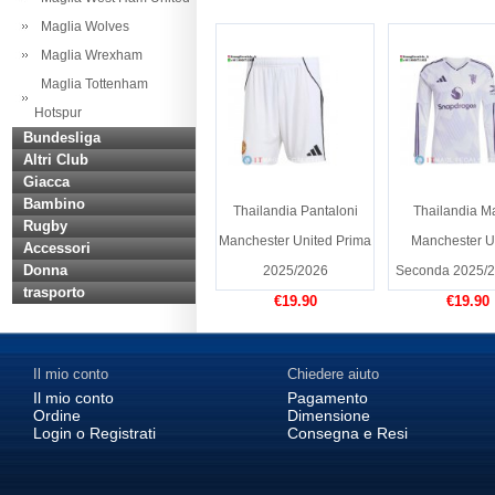
Maglia Wolves
Maglia Wrexham
Maglia Tottenham
Hotspur
Bundesliga
Altri Club
Giacca
Bambino
Thailandia Pantaloni
Thailandia M
Rugby
Manchester United Prima
Manchester U
Accessori
Donna
2025/2026
Seconda 2025/
trasporto
€19.90
€19.90
Il mio conto
Chiedere aiuto
Il mio conto
Pagamento
Ordine
Dimensione
Login o Registrati
Consegna e Resi