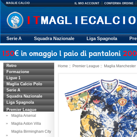
MAGLIE CALCIO
IL MIO ACCOUNT
CONFERMA ORDINE
Serie A
Squadra Nazionale
Liga Spagnola
Pre
Giacca
Rugby
trasporto
Accessori
Retr
Retro
Home
::
Premier League
::
Maglia Manchester 
Formazione
Ligue 1
Maglia Calcio Polo
Serie A
Squadra Nazionale
Liga Spagnola
Premier League
Maglia Arsenal
Maglia Aston Villa
Maglia Birmingham City