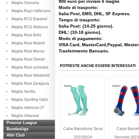
900 euro per inviare 6 maglie
Maglia Osasuna
Modo di trasporto:
Maglia Rayo Vallecano
Italia Post, EMS, DHL, SF Express.
Maglia RCD Espanol
Tempo di trasporto:
Italia Post: (14-25 giorno).
Maglia RCD Mallorca
DHL: (10-18 giorno).
Maglia Real Betis
Modo di pagamento:
Maglia Real Madrid
VISA Card, MasterCard,Paypal, Weste
Trasferimento Bancario.
Maglia Real Murcia
Maglia Real Oviedo
POTRESTE ANCHE ESSERE INTERESSATI
Maglia Real sociedad
Maglia Real Valladolid
Maglia Real Zaragoza
Maglia Sevilla
Maglia Sporting Gijón
Maglia Valencia CF
Maglia Villarreal
Premier League
Bundesliga
Calze Barcellona Terza
Calze Barcel
Altri Club
2023/2024
Seconda 2023