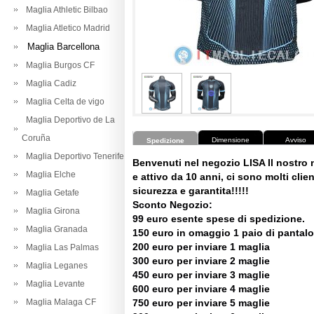
Maglia Athletic Bilbao
Maglia Atletico Madrid
Maglia Barcellona
Maglia Burgos CF
Maglia Cadiz
Maglia Celta de vigo
Maglia Deportivo de La
Coruña
Dimensione
Avviso
Spedizione
Maglia Deportivo Tenerife
Benvenuti nel negozio LISA Il nostro
Maglia Elche
e attivo da 10 anni, ci sono molti client
sicurezza e garantita!!!!!
Maglia Getafe
Sconto Negozio:
Maglia Girona
99 euro esente spese di spedizione.
Maglia Granada
150 euro in omaggio 1 paio di pantalo
200 euro per inviare 1 maglia
Maglia Las Palmas
300 euro per inviare 2 maglie
Maglia Leganes
450 euro per inviare 3 maglie
Maglia Levante
600 euro per inviare 4 maglie
Maglia Malaga CF
750 euro per inviare 5 maglie