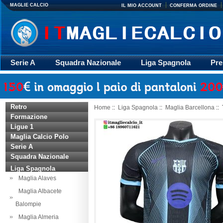
MAGLIE CALCIO
IL MIO ACCOUNT
CONFERMA ORDINE
Serie A
Squadra Nazionale
Liga Spagnola
Pre
Giacca
Rugby
trasporto
Accessori
Retr
Retro
Home
::
Liga Spagnola
::
Maglia Barcellona
:: 
Formazione
Ligue 1
Maglia Calcio Polo
Serie A
Squadra Nazionale
Liga Spagnola
Maglia Alaves
Maglia Albacete
Balompie
Maglia Almeria