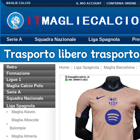
MAGLIE CALCIO
IL MIO ACCOUNT
CONFERMA ORDINE
Serie A
Squadra Nazionale
Liga Spagnola
Pre
Giacca
Rugby
trasporto
Accessori
Retr
Retro
Home
::
Liga Spagnola
::
Maglia Barcellona
:: 
Formazione
Ligue 1
Maglia Calcio Polo
Serie A
Squadra Nazionale
Liga Spagnola
Maglia Alaves
Maglia Albacete
Balompie
Maglia Almeria