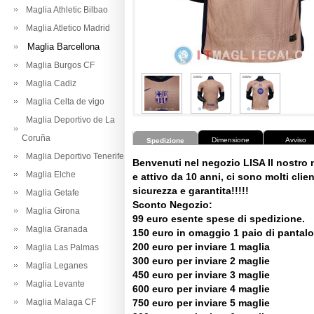
Maglia Athletic Bilbao
Maglia Atletico Madrid
Maglia Barcellona
Maglia Burgos CF
Maglia Cadiz
Maglia Celta de vigo
Maglia Deportivo de La
Coruña
Dimensione
Avviso
Spedizione
Maglia Deportivo Tenerife
Benvenuti nel negozio LISA Il nostro
Maglia Elche
e attivo da 10 anni, ci sono molti client
sicurezza e garantita!!!!!
Maglia Getafe
Sconto Negozio:
Maglia Girona
99 euro esente spese di spedizione.
Maglia Granada
150 euro in omaggio 1 paio di pantalo
200 euro per inviare 1 maglia
Maglia Las Palmas
300 euro per inviare 2 maglie
Maglia Leganes
450 euro per inviare 3 maglie
Maglia Levante
600 euro per inviare 4 maglie
Maglia Malaga CF
750 euro per inviare 5 maglie