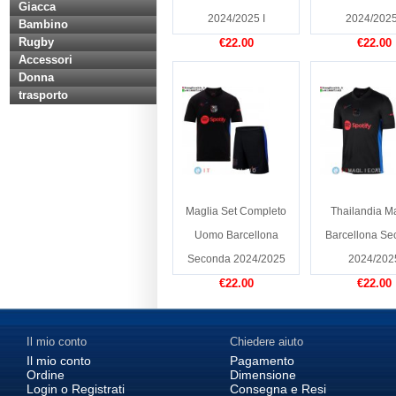
Giacca
2024/2025 I
2024/2025
Bambino
Rugby
€22.00
€22.00
Accessori
Donna
trasporto
Maglia Set Completo
Thailandia M
Uomo Barcellona
Barcellona Se
Seconda 2024/2025
2024/202
€22.00
€22.00
Il mio conto
Chiedere aiuto
Il mio conto
Pagamento
Ordine
Dimensione
Login o Registrati
Consegna e Resi