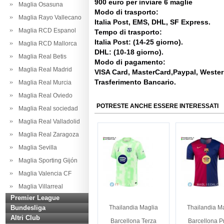
900 euro per inviare 6 maglie
Maglia Osasuna
Modo di trasporto:
Maglia Rayo Vallecano
Italia Post, EMS, DHL, SF Express.
Maglia RCD Espanol
Tempo di trasporto:
Italia Post: (14-25 giorno).
Maglia RCD Mallorca
DHL: (10-18 giorno).
Maglia Real Betis
Modo di pagamento:
Maglia Real Madrid
VISA Card, MasterCard,Paypal, Weste
Trasferimento Bancario.
Maglia Real Murcia
Maglia Real Oviedo
POTRESTE ANCHE ESSERE INTERESSATI
Maglia Real sociedad
Maglia Real Valladolid
Maglia Real Zaragoza
Maglia Sevilla
Maglia Sporting Gijón
Maglia Valencia CF
Maglia Villarreal
Premier League
Bundesliga
Thailandia Maglia
Thailandia M
Altri Club
Barcellona Terza
Barcellona P