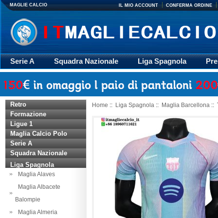
MAGLIE CALCIO
IL MIO ACCOUNT
CONFERMA ORDINE
Serie A
Squadra Nazionale
Liga Spagnola
Pre
Giacca
Rugby
trasporto
Accessori
Retr
Retro
Home
::
Liga Spagnola
::
Maglia Barcellona
::
Formazione
Ligue 1
Maglia Calcio Polo
Serie A
Squadra Nazionale
Liga Spagnola
Maglia Alaves
Maglia Albacete
Balompie
Maglia Almeria