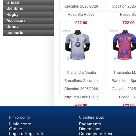
Giacca
Giocatori 2025/2026
Giocatori 202
Bambino
Rugby
Rosa Blu Rosso
Rosso Bl
Accessori
€22.00
€22.00
Donna
trasporto
Thailandia Maglia
Thailandia M
Barcellona Speciale
Barcellona Sp
Giocatori 2025/2026
Giocatori 202
Purpureo Luce Giallo
Rosso I B
€22.00
€22.00
Il mio conto
Chiedere aiuto
Il mio conto
Pagamento
Ordine
Dimensione
Login o Registrati
Consegna e Resi