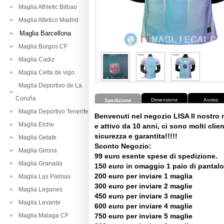
Maglia Athletic Bilbao
Maglia Atletico Madrid
Maglia Barcellona
Maglia Burgos CF
Maglia Cadiz
Maglia Celta de vigo
Maglia Deportivo de La
Coruña
Dimensione
Avviso
Spedizione
Maglia Deportivo Tenerife
Benvenuti nel negozio LISA Il nostro
Maglia Elche
e attivo da 10 anni, ci sono molti client
sicurezza e garantita!!!!!
Maglia Getafe
Sconto Negozio:
Maglia Girona
99 euro esente spese di spedizione.
Maglia Granada
150 euro in omaggio 1 paio di pantalo
200 euro per inviare 1 maglia
Maglia Las Palmas
300 euro per inviare 2 maglie
Maglia Leganes
450 euro per inviare 3 maglie
Maglia Levante
600 euro per inviare 4 maglie
Maglia Malaga CF
750 euro per inviare 5 maglie