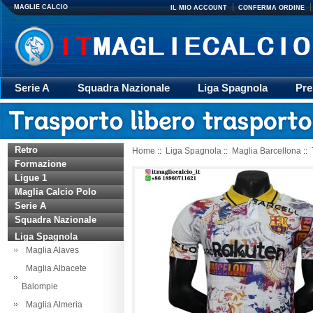
MAGLIE CALCIO
IL MIO ACCOUNT
CONFERMA ORDINE
Serie A
Squadra Nazionale
Liga Spagnola
Pre
Giacca
Rugby
trasporto
Accessori
Retr
Retro
Home
::
Liga Spagnola
::
Maglia Barcellona
::
Formazione
Ligue 1
Maglia Calcio Polo
Serie A
Squadra Nazionale
Liga Spagnola
Maglia Alaves
Maglia Albacete
Balompie
Maglia Almeria