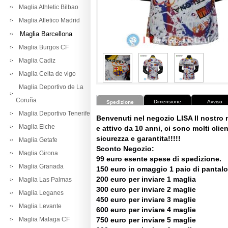
Maglia Athletic Bilbao
Maglia Atletico Madrid
Maglia Barcellona
Maglia Burgos CF
Maglia Cadiz
Maglia Celta de vigo
Maglia Deportivo de La
Coruña
Dimensione
Avviso
Spedizione
Maglia Deportivo Tenerife
Benvenuti nel negozio LISA Il nostro
Maglia Elche
e attivo da 10 anni, ci sono molti client
sicurezza e garantita!!!!!
Maglia Getafe
Sconto Negozio:
Maglia Girona
99 euro esente spese di spedizione.
Maglia Granada
150 euro in omaggio 1 paio di pantalo
200 euro per inviare 1 maglia
Maglia Las Palmas
300 euro per inviare 2 maglie
Maglia Leganes
450 euro per inviare 3 maglie
Maglia Levante
600 euro per inviare 4 maglie
Maglia Malaga CF
750 euro per inviare 5 maglie