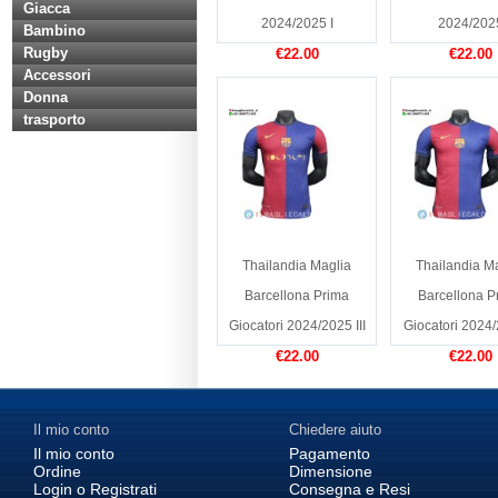
Giacca
2024/2025 I
2024/202
Bambino
Rugby
€22.00
€22.00
Accessori
Donna
trasporto
Thailandia Maglia
Thailandia M
Barcellona Prima
Barcellona P
Giocatori 2024/2025 III
Giocatori 2024/
€22.00
€22.00
Il mio conto
Chiedere aiuto
Il mio conto
Pagamento
Ordine
Dimensione
Login o Registrati
Consegna e Resi