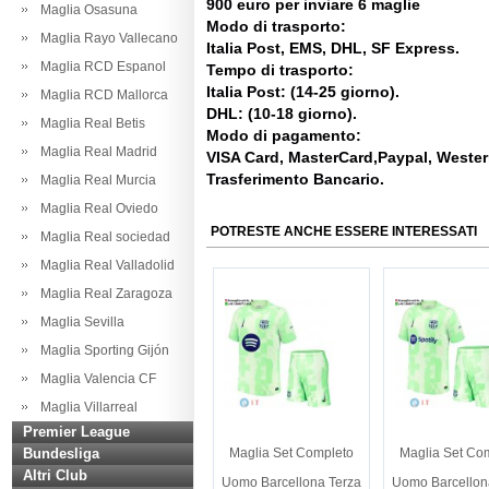
900 euro per inviare 6 maglie
Maglia Osasuna
Modo di trasporto:
Maglia Rayo Vallecano
Italia Post, EMS, DHL, SF Express.
Maglia RCD Espanol
Tempo di trasporto:
Italia Post: (14-25 giorno).
Maglia RCD Mallorca
DHL: (10-18 giorno).
Maglia Real Betis
Modo di pagamento:
Maglia Real Madrid
VISA Card, MasterCard,Paypal, Weste
Trasferimento Bancario.
Maglia Real Murcia
Maglia Real Oviedo
POTRESTE ANCHE ESSERE INTERESSATI
Maglia Real sociedad
Maglia Real Valladolid
Maglia Real Zaragoza
Maglia Sevilla
Maglia Sporting Gijón
Maglia Valencia CF
Maglia Villarreal
Premier League
Bundesliga
Maglia Set Completo
Maglia Set Co
Altri Club
Uomo Barcellona Terza
Uomo Barcellon