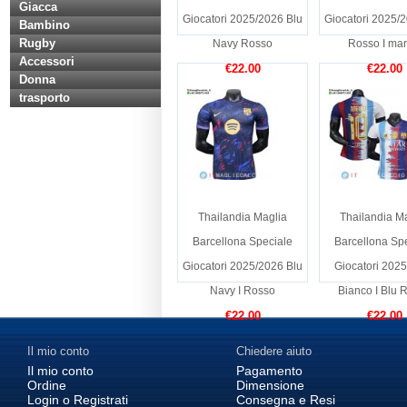
Giacca
Giocatori 2025/2026 Blu
Giocatori 2025/
Bambino
Rugby
Navy Rosso
Rosso I mari
Accessori
€22.00
€22.00
Donna
trasporto
Thailandia Maglia
Thailandia M
Barcellona Speciale
Barcellona Sp
Giocatori 2025/2026 Blu
Giocatori 202
Navy I Rosso
Bianco I Blu 
€22.00
€22.00
Il mio conto
Chiedere aiuto
Il mio conto
Pagamento
Ordine
Dimensione
Login o Registrati
Consegna e Resi