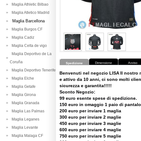
Maglia Athletic Bilbao
Maglia Atletico Madrid
Maglia Barcellona
Maglia Burgos CF
Maglia Cadiz
Maglia Celta de vigo
Maglia Deportivo de La
Coruña
Dimensione
Avviso
Spedizione
Maglia Deportivo Tenerife
Benvenuti nel negozio LISA Il nostro
Maglia Elche
e attivo da 10 anni, ci sono molti client
sicurezza e garantita!!!!!
Maglia Getafe
Sconto Negozio:
Maglia Girona
99 euro esente spese di spedizione.
Maglia Granada
150 euro in omaggio 1 paio di pantalo
200 euro per inviare 1 maglia
Maglia Las Palmas
300 euro per inviare 2 maglie
Maglia Leganes
450 euro per inviare 3 maglie
Maglia Levante
600 euro per inviare 4 maglie
Maglia Malaga CF
750 euro per inviare 5 maglie