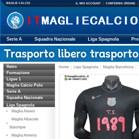
MAGLIE CALCIO
IL MIO ACCOUNT
CONFERMA ORDINE
Serie A
Squadra Nazionale
Liga Spagnola
Pre
Giacca
Rugby
trasporto
Accessori
Retr
Retro
Home
::
Liga Spagnola
::
Maglia Barcellona
:: 
Formazione
Ligue 1
Maglia Calcio Polo
Serie A
Squadra Nazionale
Liga Spagnola
Maglia Alaves
Maglia Albacete
Balompie
Maglia Almeria