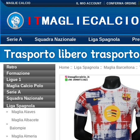
MAGLIE CALCIO
IL MIO ACCOUNT
CONFERMA ORDINE
Serie A
Squadra Nazionale
Liga Spagnola
Pre
Giacca
Rugby
trasporto
Accessori
Retr
Retro
Home
::
Liga Spagnola
::
Maglia Barcellona
:: 
Formazione
Ligue 1
Maglia Calcio Polo
Serie A
Squadra Nazionale
Liga Spagnola
Maglia Alaves
Maglia Albacete
Balompie
Maglia Almeria