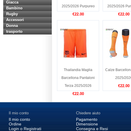
Giacca
2025/2026 Purpureo
2025/2026 Pu
Bambino
Rugby
€22.00
€22.00
Accessori
Donna
trasporto
Thailandia Maglia
Calze Barcellon
Barcellona Pantaloni
2025/202
Terza 2025/2026
€22.00
€22.00
Il mio conto
Chiedere aiuto
Il mio conto
Pagamento
Ordine
Dimensione
Login o Registrati
Consegna e Resi