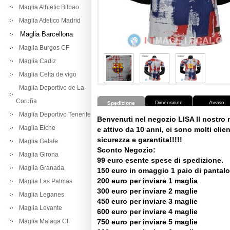
Maglia Athletic Bilbao
Maglia Atletico Madrid
Maglia Barcellona
Maglia Burgos CF
Maglia Cadiz
Maglia Celta de vigo
Maglia Deportivo de La
Coruña
Dimensione
Avviso
Spedizione
Maglia Deportivo Tenerife
Benvenuti nel negozio LISA Il nostro
Maglia Elche
e attivo da 10 anni, ci sono molti client
sicurezza e garantita!!!!!
Maglia Getafe
Sconto Negozio:
Maglia Girona
99 euro esente spese di spedizione.
Maglia Granada
150 euro in omaggio 1 paio di pantalo
200 euro per inviare 1 maglia
Maglia Las Palmas
300 euro per inviare 2 maglie
Maglia Leganes
450 euro per inviare 3 maglie
Maglia Levante
600 euro per inviare 4 maglie
Maglia Malaga CF
750 euro per inviare 5 maglie