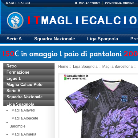
MAGLIE CALCIO
IL MIO ACCOUNT
CONFERMA ORDINE
Serie A
Squadra Nazionale
Liga Spagnola
Pre
Giacca
Rugby
trasporto
Accessori
Retr
Retro
Home
::
Liga Spagnola
::
Maglia Barcellona
::
Formazione
Ligue 1
Maglia Calcio Polo
Serie A
Squadra Nazionale
Liga Spagnola
Maglia Alaves
Maglia Albacete
Balompie
Maglia Almeria