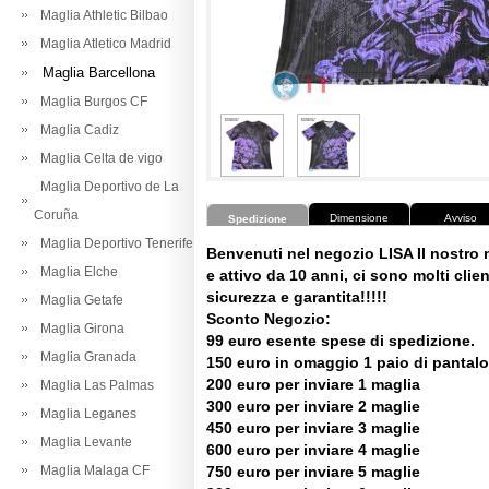
Maglia Athletic Bilbao
Maglia Atletico Madrid
Maglia Barcellona
Maglia Burgos CF
Maglia Cadiz
Maglia Celta de vigo
Maglia Deportivo de La
Coruña
Dimensione
Avviso
Spedizione
Maglia Deportivo Tenerife
Benvenuti nel negozio LISA Il nostro
Maglia Elche
e attivo da 10 anni, ci sono molti client
sicurezza e garantita!!!!!
Maglia Getafe
Sconto Negozio:
Maglia Girona
99 euro esente spese di spedizione.
Maglia Granada
150 euro in omaggio 1 paio di pantalo
200 euro per inviare 1 maglia
Maglia Las Palmas
300 euro per inviare 2 maglie
Maglia Leganes
450 euro per inviare 3 maglie
Maglia Levante
600 euro per inviare 4 maglie
Maglia Malaga CF
750 euro per inviare 5 maglie