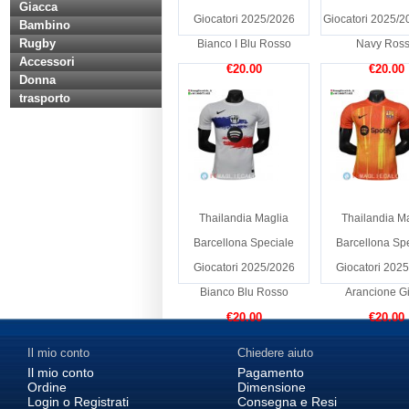
Giacca
Giocatori 2025/2026
Giocatori 2025/20
Bambino
Rugby
Bianco I Blu Rosso
Navy Ros
Accessori
€20.00
€20.00
Donna
trasporto
Thailandia Maglia
Thailandia M
Barcellona Speciale
Barcellona Sp
Giocatori 2025/2026
Giocatori 202
Bianco Blu Rosso
Arancione Gi
€20.00
€20.00
Il mio conto
Chiedere aiuto
Il mio conto
Pagamento
Ordine
Dimensione
Login o Registrati
Consegna e Resi