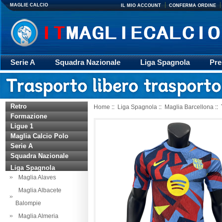
MAGLIE CALCIO
IL MIO ACCOUNT
CONFERMA ORDINE
Serie A
Squadra Nazionale
Liga Spagnola
Pre
Giacca
Rugby
trasporto
Accessori
Retr
Retro
Home
::
Liga Spagnola
::
Maglia Barcellona
:: 
Formazione
Ligue 1
Maglia Calcio Polo
Serie A
Squadra Nazionale
Liga Spagnola
Maglia Alaves
Maglia Albacete
Balompie
Maglia Almeria