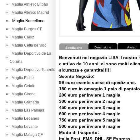
Maglia Athletic Bilbao
Maglia Atletico Madrid
Maglia Barcellona
Maglia Burgos CF
Maglia Cadiz
Maglia Celta de vigo
Dimensione
Avviso
Spedizione
Maglia Deportivo de La
Benvenuti nel negozio LISA Il nostro
Coruña
e attivo da 10 anni, ci sono molti client
Maglia Deportivo Tenerife
sicurezza e garantita!!!!!
Sconto Negozio:
Maglia Elche
99 euro esente spese di spedizione.
Maglia Getafe
150 euro in omaggio 1 paio di pantalo
Maglia Girona
200 euro per inviare 1 maglia
300 euro per inviare 2 maglie
Maglia Granada
450 euro per inviare 3 maglie
Maglia Las Palmas
600 euro per inviare 4 maglie
Maglia Leganes
750 euro per inviare 5 maglie
900 euro per inviare 6 maglie
Maglia Levante
Modo di trasporto:
Maglia Malaga CF
Italia Post, EMS, DHL, SF Express.