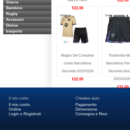
Bianco Nero
€22.00
Giacca
Bambino
€22.00
Rugby
Accessori
Donna
trasporto
Maglia Set Completo
Thailandia M
Uomo Barcellona
Barcellona Pan
Seconda 2025/2026
Seconda Gioc
€22.00
2025/2026
€22.00
Il mio conto
Chiedere aiuto
Il mio conto
Pagamento
Ordine
Dimensione
Login o Registrati
Consegna e Resi